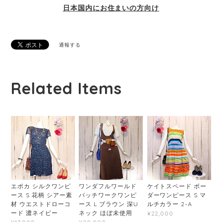
日本国内にお住まいの方向け
通報する
Related Items
エポカ シルクワンピ
ワンダフルワールド
ケイトスペード ボー
ース S 花柄 シアー素
パッチワークワンピ
ダーワンピース S マ
材 ウエストドローコ
ース L ブラウン 深U
ルチカラー 2-A
ード 濃ネイビー
ネック ほぼ未使用
¥22,000