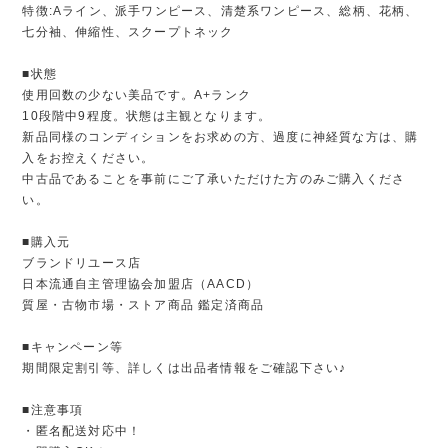
特徴:Aライン、派手ワンピース、清楚系ワンピース、総柄、花柄、
七分袖、伸縮性、スクープトネック
■状態
使用回数の少ない美品です。A+ランク
10段階中9程度。状態は主観となります。
新品同様のコンディションをお求めの方、過度に神経質な方は、購
入をお控えください。
中古品であることを事前にご了承いただけた方のみご購入くださ
い。
■購入元
ブランドリユース店
日本流通自主管理協会加盟店（AACD）
質屋・古物市場・ストア商品 鑑定済商品
■キャンペーン等
期間限定割引等、詳しくは出品者情報をご確認下さい♪
■注意事項
・匿名配送対応中！