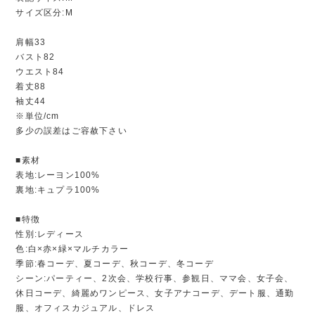
サイズ区分:M
肩幅33
バスト82
ウエスト84
着丈88
袖丈44
※単位/cm
多少の誤差はご容赦下さい
■素材
表地:レーヨン100%
裏地:キュプラ100%
■特徴
性別:レディース
色:白×赤×緑×マルチカラー
季節:春コーデ、夏コーデ、秋コーデ、冬コーデ
シーン:パーティー、2次会、学校行事、参観日、ママ会、女子会、
休日コーデ、綺麗めワンピース、女子アナコーデ、デート服、通勤
服、オフィスカジュアル、ドレス