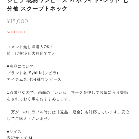
シビラ 花柄ワンピース M ホワイト×レッド 七
分袖 スクープトネック
¥13,000
SOLD OUT
コメント無し即購入OK！
値下げ交渉も大歓迎です♪
■商品について
ブランド名:Sybilla(シビラ)
アイテム名:七分袖ワンピース
1点限りなので、画面の「いいね」マークを押してお気に入り登録
をされておく事をおすすめします。
・万が一のトラブル時には【返品・返金】も対応しています。安心
してご購入下さいませ。
■サイズ
表記サイズ:M