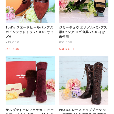
Tod's スエードヒールパンプス
ジミーチュウ エナメルパンプス
ポインテッドトゥ 23.0 USサイ
黒×ピンク ロゴ金具 24.0 ほぼ
ズ6
未使用
¥19,000
¥31,000
SOLD OUT
SOLD OUT
サルヴァトーレフェラガモ ヒー
PRADA レースアップブーツ ジ