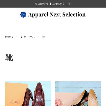
当店は全品【送料無料】です
Home
レディース
靴
靴