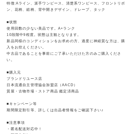
特徴:Aライン、派手ワンピース、清楚系ワンピース、フロントリボ
ン、花柄、総柄、背中開きデザイン、ドレープ、タック
■状態
使用回数の少ない美品です。A+ランク
10段階中9程度。状態は主観となります。
新品同様のコンディションをお求めの方、過度に神経質な方は、購
入をお控えください。
中古品であることを事前にご了承いただけた方のみご購入くださ
い。
■購入元
ブランドリユース店
日本流通自主管理協会加盟店（AACD）
質屋・古物市場・ストア商品 鑑定済商品
■キャンペーン等
期間限定割引等、詳しくは出品者情報をご確認下さい♪
■注意事項
・匿名配送対応中！