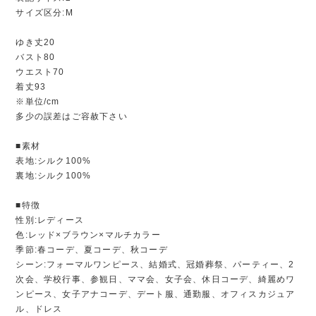
サイズ区分:M
ゆき丈20
バスト80
ウエスト70
着丈93
※単位/cm
多少の誤差はご容赦下さい
■素材
表地:シルク100%
裏地:シルク100%
■特徴
性別:レディース
色:レッド×ブラウン×マルチカラー
季節:春コーデ、夏コーデ、秋コーデ
シーン:フォーマルワンピース、結婚式、冠婚葬祭、パーティー、2
次会、学校行事、参観日、ママ会、女子会、休日コーデ、綺麗めワ
ンピース、女子アナコーデ、デート服、通勤服、オフィスカジュア
ル、ドレス