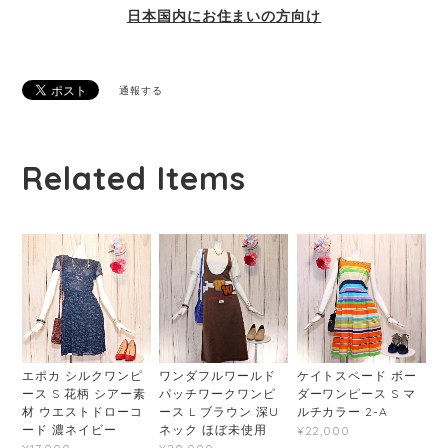
日本国内にお住まいの方向け
通報する
Related Items
エポカ シルクワンピ
ワンダフルワールド
ケイトスペード ボー
ース S 花柄 シアー素
パッチワークワンピ
ダーワンピース S マ
材 ウエストドローコ
ース L ブラウン 深U
ルチカラー 2-A
ード 濃ネイビー
ネック ほぼ未使用
¥22,000