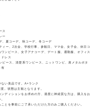
％
ース
レー
ーデ、夏コーデ、秋コーデ、冬コーデ
ーティー、2次会、学校行事、参観日、ママ会、女子会、休日コ
めワンピース、女子アナコーデ、デート服、通勤服、オフィス
、ドレス
ワンピース、清楚系ワンピース、ニットワンピ、肩メタルボタ
ト有
少ない美品です。A+ランク
9程度。状態は主観となります。
コンディションをお求めの方、過度に神経質な方は、購入をお
い。
ることを事前にご了承いただけた方のみご購入ください。