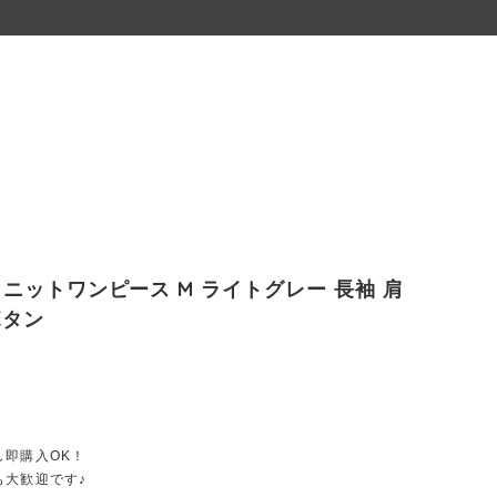
er ニットワンピース M ライトグレー 長袖 肩
ボタン
し即購入OK！
も大歓迎です♪