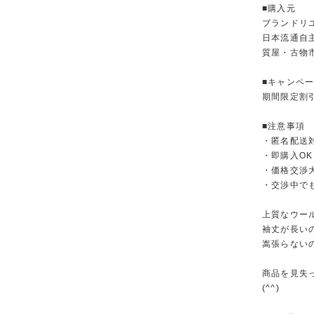
■購入元
ブランドリ
日本流通自
質屋・古物
■キャンペ
期間限定割
■注意事項
・匿名配送
・即購入OK
・価格交渉
・交渉中で
上質なウー
袖丈が長い
嵩張らない
商品を見失
(^^)