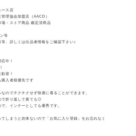
ユース店
主管理協会加盟店（AACD）
市場・ストア商品 鑑定済商品
ーン等
引等、詳しくは出品者情報をご確認下さい♪
対応中！
！
大歓迎！
も購入者様優先です
ルなのでチクチクせず快適に着ることができます。
ので折り返して着ても◎
ので、インナーとしても優秀です。
ってしまうと勿体ないので「お気に入り登録」をお忘れなく