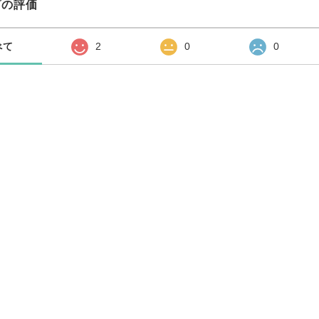
プの評価
べて
2
0
0