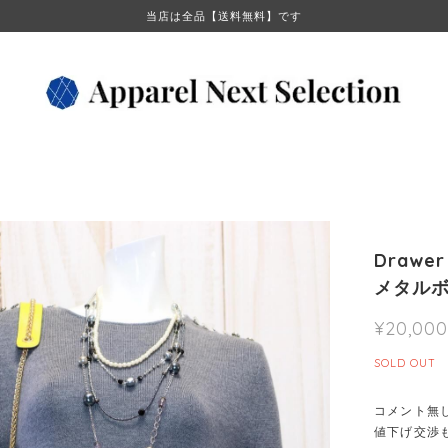
当店は全品【送料無料】です
Draw
メタル
¥20,000
SOLD OUT
コメント無
値下げ交渉