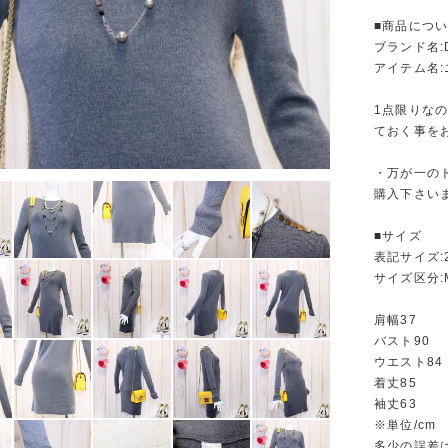
■商品につ
ブランド名:D
アイテム名
1点限りな
ておく事を
・万が一の
購入下さい
■サイズ
表記サイズ:
サイズ区分:
肩幅37
バスト90
ウエスト84
着丈85
袖丈63
※単位/cm
多少の誤差