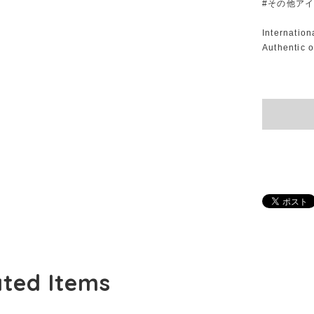
#その他ア
Internatio
Authentic o
ated Items