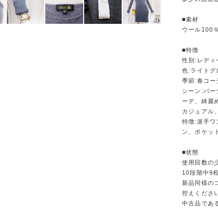
■素材
ウール100
■特徴
性別:レディ
色:ライトグ
季節:春コ
シーン:パ
ーデ、綺麗
カジュアル
特徴:派手
ン、ポケッ
■状態
使用回数の
10段階中
新品同様の
控えくださ
中古品であ