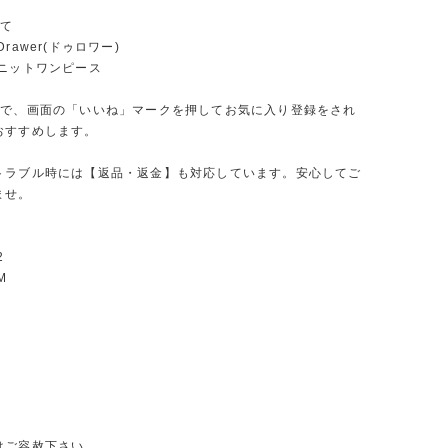
いて
rawer(ドゥロワー)
:ニットワンピース
ので、画面の「いいね」マークを押してお気に入り登録をされ
おすすめします。
トラブル時には【返品・返金】も対応しています。安心してご
ませ。
2
M
はご容赦下さい