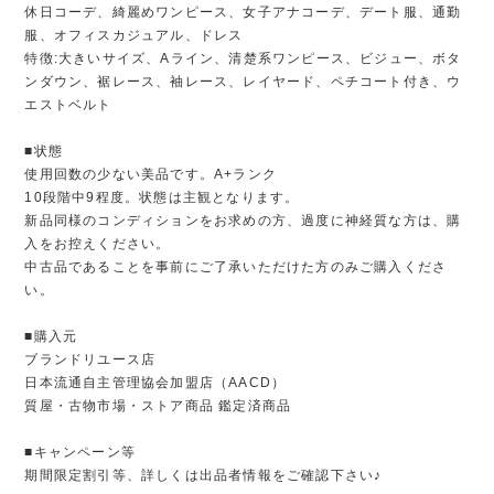
休日コーデ、綺麗めワンピース、女子アナコーデ、デート服、通勤
服、オフィスカジュアル、ドレス
特徴:大きいサイズ、Aライン、清楚系ワンピース、ビジュー、ボタ
ンダウン、裾レース、袖レース、レイヤード、ペチコート付き、ウ
エストベルト
■状態
使用回数の少ない美品です。A+ランク
10段階中9程度。状態は主観となります。
新品同様のコンディションをお求めの方、過度に神経質な方は、購
入をお控えください。
中古品であることを事前にご了承いただけた方のみご購入くださ
い。
■購入元
ブランドリユース店
日本流通自主管理協会加盟店（AACD）
質屋・古物市場・ストア商品 鑑定済商品
■キャンペーン等
期間限定割引等、詳しくは出品者情報をご確認下さい♪