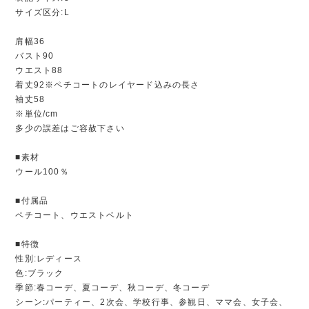
サイズ区分:L
肩幅36
バスト90
ウエスト88
着丈92※ペチコートのレイヤード込みの長さ
袖丈58
※単位/cm
多少の誤差はご容赦下さい
■素材
ウール100％
■付属品
ペチコート、ウエストベルト
■特徴
性別:レディース
色:ブラック
季節:春コーデ、夏コーデ、秋コーデ、冬コーデ
シーン:パーティー、2次会、学校行事、参観日、ママ会、女子会、