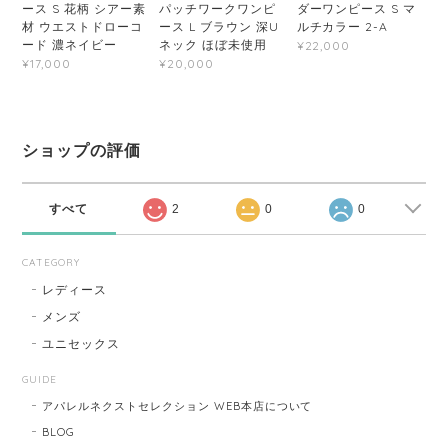
ース S 花柄 シアー素
パッチワークワンピ
ダーワンピース S マ
材 ウエストドローコ
ース L ブラウン 深U
ルチカラー 2-A
ード 濃ネイビー
ネック ほぼ未使用
¥22,000
¥17,000
¥20,000
ショップの評価
すべて
2
0
0
CATEGORY
レディース
メンズ
ユニセックス
GUIDE
アパレルネクストセレクション WEB本店について
BLOG