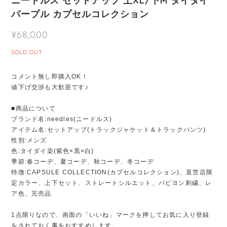
ニードルス セットアップ 上XL/下M タイダイ
パープル カプセルコレクション
¥68,000
SOLD OUT
コメント無し即購入OK！
値下げ交渉も大歓迎です♪
■商品について
ブランド名:needles(ニードルス)
アイテム名:セットアップ(トラックジャケット＆トラックパンツ)
性別:メンズ
色:タイダイ染(紫色×黒×白)
季節:春コーデ、夏コーデ、秋コーデ、冬コーデ
特徴:CAPSULE COLLECTION(カプセルコレクション)、直営店限
定カラー、上下セット、ストレートシルエット、パピヨン刺繍、レ
ア色、完売品
1点限りなので、画面の「いいね」マークを押してお気に入り登録
をされておく事をおすすめします。