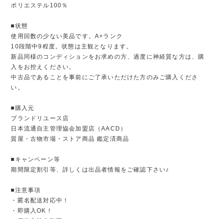
ポリエステル100％
■状態
使用回数の少ない美品です。A+ランク
10段階中9程度。状態は主観となります。
新品同様のコンディションをお求めの方、過度に神経質な方は、購
入をお控えください。
中古品であることを事前にご了承いただけた方のみご購入くださ
い。
■購入元
ブランドリユース店
日本流通自主管理協会加盟店（AACD）
質屋・古物市場・ストア商品 鑑定済商品
■キャンペーン等
期間限定割引等、詳しくは出品者情報をご確認下さい♪
■注意事項
・匿名配送対応中！
・即購入OK！