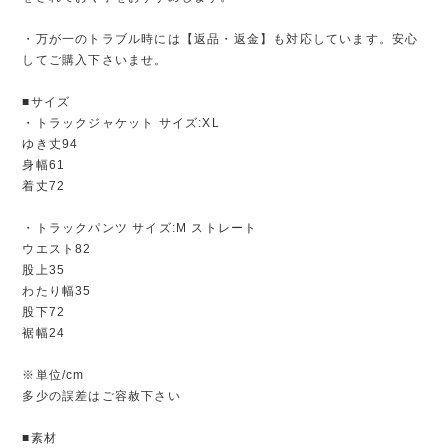
・万が一のトラブル時には【返品・返金】も対応しています。安心
してご購入下さいませ。
■サイズ
・トラックジャケット サイズ:XL
ゆき丈94
身幅61
着丈72
・トラックパンツ サイズ:M ストレート
ウエスト82
股上35
わたり幅35
股下72
裾幅24
※単位/cm
多少の誤差はご容赦下さい
■素材