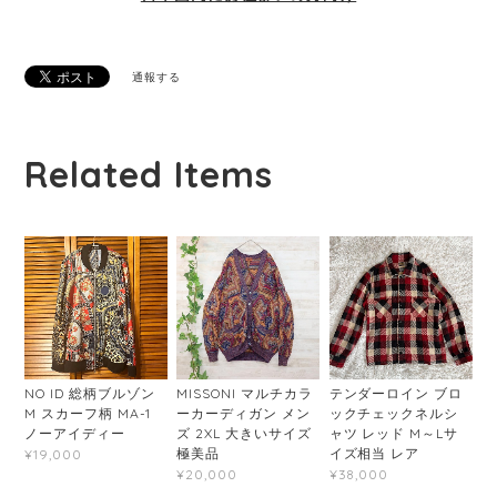
通報する
Related Items
NO ID 総柄ブルゾン
MISSONI マルチカラ
テンダーロイン ブロ
M スカーフ柄 MA-1
ーカーディガン メン
ックチェックネルシ
ノーアイディー
ズ 2XL 大きいサイズ
ャツ レッド M～Lサ
極美品
イズ相当 レア
¥19,000
¥20,000
¥38,000