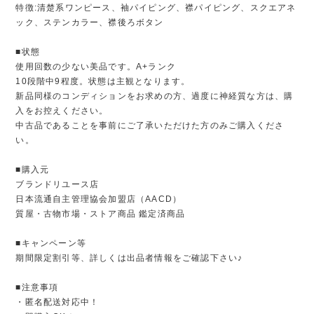
特徴:清楚系ワンピース、袖パイピング、襟パイピング、スクエアネ
ック、ステンカラー、襟後ろボタン
■状態
使用回数の少ない美品です。A+ランク
10段階中9程度。状態は主観となります。
新品同様のコンディションをお求めの方、過度に神経質な方は、購
入をお控えください。
中古品であることを事前にご了承いただけた方のみご購入くださ
い。
■購入元
ブランドリユース店
日本流通自主管理協会加盟店（AACD）
質屋・古物市場・ストア商品 鑑定済商品
■キャンペーン等
期間限定割引等、詳しくは出品者情報をご確認下さい♪
■注意事項
・匿名配送対応中！