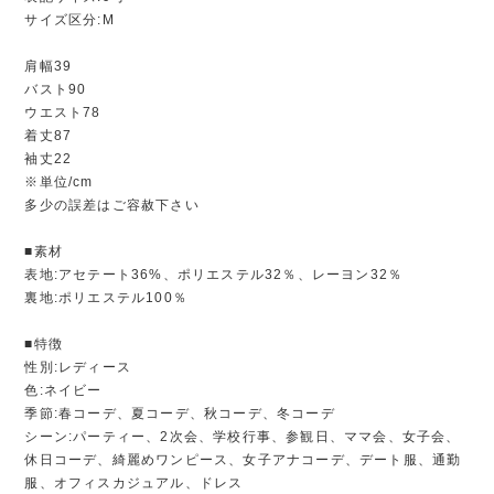
サイズ区分:M
肩幅39
バスト90
ウエスト78
着丈87
袖丈22
※単位/cm
多少の誤差はご容赦下さい
■素材
表地:アセテート36%、ポリエステル32％、レーヨン32％
裏地:ポリエステル100％
■特徴
性別:レディース
色:ネイビー
季節:春コーデ、夏コーデ、秋コーデ、冬コーデ
シーン:パーティー、2次会、学校行事、参観日、ママ会、女子会、
休日コーデ、綺麗めワンピース、女子アナコーデ、デート服、通勤
服、オフィスカジュアル、ドレス