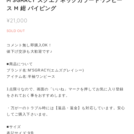
M'SGRACY スクエアネックカラードワンピー
ス M 紺 パイピング
¥21,000
SOLD OUT
コメント無し即購入OK！
値下げ交渉も大歓迎です♪
■商品について
ブランド名:M'SGRACY(エムズグレイシー)
アイテム名:半袖ワンピース
1点限りなので、画面の「いいね」マークを押してお気に入り登録
をされておく事をおすすめします。
・万が一のトラブル時には【返品・返金】も対応しています。安心
してご購入下さいませ。
■サイズ
表記サイズ:9号