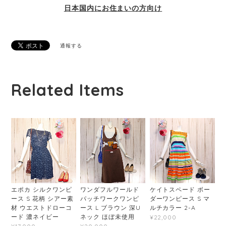
日本国内にお住まいの方向け
通報する
Related Items
エポカ シルクワンピ
ワンダフルワールド
ケイトスペード ボー
ース S 花柄 シアー素
パッチワークワンピ
ダーワンピース S マ
材 ウエストドローコ
ース L ブラウン 深U
ルチカラー 2-A
ード 濃ネイビー
ネック ほぼ未使用
¥22,000