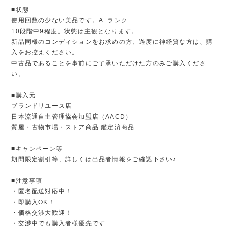
■状態
使用回数の少ない美品です。A+ランク
10段階中9程度。状態は主観となります。
新品同様のコンディションをお求めの方、過度に神経質な方は、購
入をお控えください。
中古品であることを事前にご了承いただけた方のみご購入くださ
い。
■購入元
ブランドリユース店
日本流通自主管理協会加盟店（AACD）
質屋・古物市場・ストア商品 鑑定済商品
■キャンペーン等
期間限定割引等、詳しくは出品者情報をご確認下さい♪
■注意事項
・匿名配送対応中！
・即購入OK！
・価格交渉大歓迎！
・交渉中でも購入者様優先です