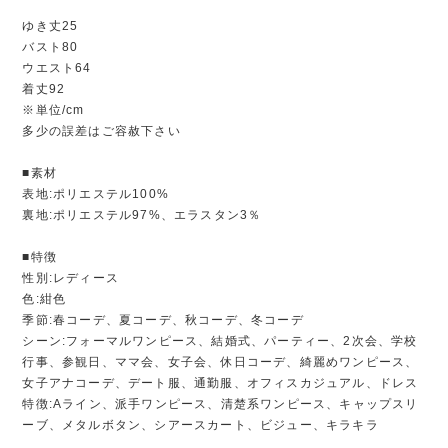
ゆき丈25
バスト80
ウエスト64
着丈92
※単位/cm
多少の誤差はご容赦下さい
■素材
表地:ポリエステル100%
裏地:ポリエステル97%、エラスタン3％
■特徴
性別:レディース
色:紺色
季節:春コーデ、夏コーデ、秋コーデ、冬コーデ
シーン:フォーマルワンピース、結婚式、パーティー、2次会、学校
行事、参観日、ママ会、女子会、休日コーデ、綺麗めワンピース、
女子アナコーデ、デート服、通勤服、オフィスカジュアル、ドレス
特徴:Aライン、派手ワンピース、清楚系ワンピース、キャップスリ
ーブ、メタルボタン、シアースカート、ビジュー、キラキラ