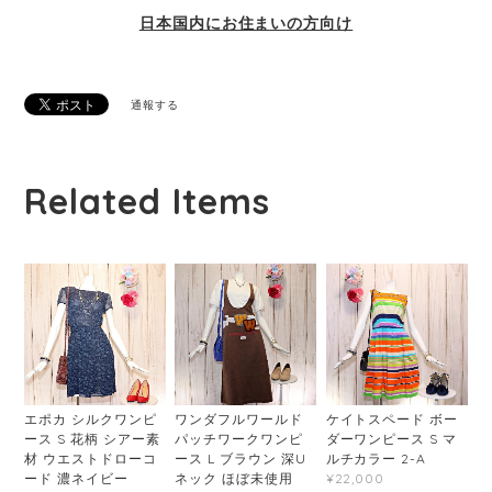
日本国内にお住まいの方向け
通報する
Related Items
エポカ シルクワンピ
ワンダフルワールド
ケイトスペード ボー
ース S 花柄 シアー素
パッチワークワンピ
ダーワンピース S マ
材 ウエストドローコ
ース L ブラウン 深U
ルチカラー 2-A
ード 濃ネイビー
ネック ほぼ未使用
¥22,000