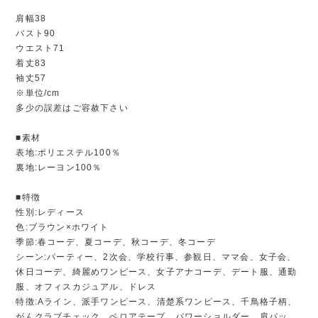
肩幅38
バスト90
ウエスト71
着丈83
袖丈57
※単位/cm
多少の誤差はご容赦下さい
■素材
表地:ポリエステル100％
裏地:レーヨン100％
■特徴
性別:レディース
色:ブラウン×ホワイト
季節:春コーデ、夏コーデ、秋コーデ、冬コーデ
シーン:パーティー、2次会、学校行事、参観日、ママ会、女子会、
休日コーデ、綺麗めワンピース、女子アナコーデ、デート服、通勤
服、オフィスカジュアル、ドレス
特徴:Aライン、派手ワンピース、清楚系ワンピース、千鳥格子柄、
がんクラブチェック、ベロアテープ、パワーショルダー、肩パッ