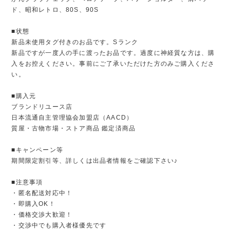
ド、昭和レトロ、80S、90S
■状態
新品未使用タグ付きのお品です。Sランク
新品ですが一度人の手に渡ったお品です。過度に神経質な方は、購
入をお控えください。事前にご了承いただけた方のみご購入くださ
い。
■購入元
ブランドリユース店
日本流通自主管理協会加盟店（AACD）
質屋・古物市場・ストア商品 鑑定済商品
■キャンペーン等
期間限定割引等、詳しくは出品者情報をご確認下さい♪
■注意事項
・匿名配送対応中！
・即購入OK！
・価格交渉大歓迎！
・交渉中でも購入者様優先です