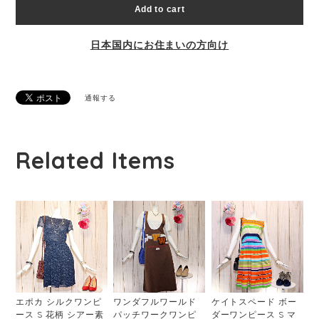
Add to cart
日本国内にお住まいの方向け
通報する
Related Items
エポカ シルクワンピ
ワンダフルワールド
ケイトスペード ボー
ース S 花柄 シアー素
パッチワークワンピ
ダーワンピース S マ