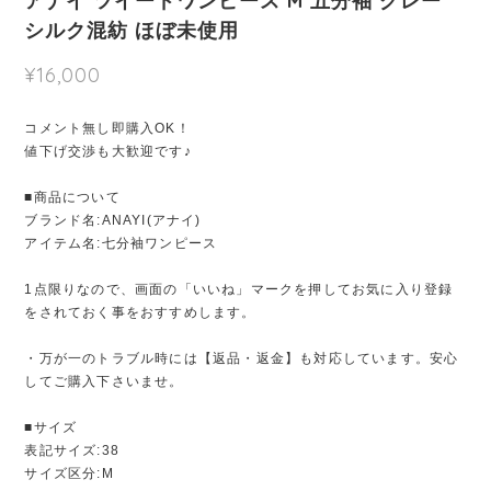
アナイ ツイードワンピース M 五分袖 グレー
シルク混紡 ほぼ未使用
¥16,000
コメント無し即購入OK！
値下げ交渉も大歓迎です♪
■商品について
ブランド名:ANAYI(アナイ)
アイテム名:七分袖ワンピース
1点限りなので、画面の「いいね」マークを押してお気に入り登録
をされておく事をおすすめします。
・万が一のトラブル時には【返品・返金】も対応しています。安心
してご購入下さいませ。
■サイズ
表記サイズ:38
サイズ区分:M