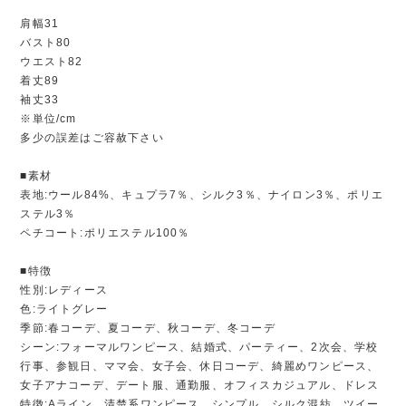
肩幅31
バスト80
ウエスト82
着丈89
袖丈33
※単位/cm
多少の誤差はご容赦下さい
■素材
表地:ウール84%、キュプラ7％、シルク3％、ナイロン3％、ポリエ
ステル3％
ペチコート:ポリエステル100％
■特徴
性別:レディース
色:ライトグレー
季節:春コーデ、夏コーデ、秋コーデ、冬コーデ
シーン:フォーマルワンピース、結婚式、パーティー、2次会、学校
行事、参観日、ママ会、女子会、休日コーデ、綺麗めワンピース、
女子アナコーデ、デート服、通勤服、オフィスカジュアル、ドレス
特徴:Aライン、清楚系ワンピース、シンプル、シルク混紡、ツイー