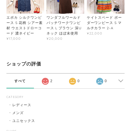
エポカ シルクワンピ
ワンダフルワールド
ケイトスペード ボー
ース S 花柄 シアー素
パッチワークワンピ
ダーワンピース S マ
材 ウエストドローコ
ース L ブラウン 深U
ルチカラー 2-A
ード 濃ネイビー
ネック ほぼ未使用
¥22,000
¥17,000
¥20,000
ショップの評価
すべて
2
0
0
CATEGORY
レディース
メンズ
ユニセックス