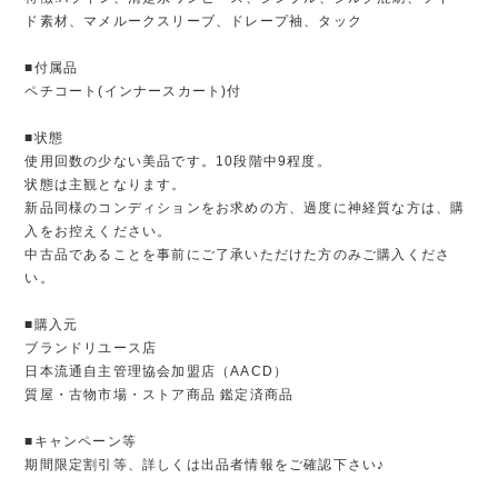
ド素材、マメルークスリーブ、ドレープ袖、タック
■付属品
ペチコート(インナースカート)付
■状態
使用回数の少ない美品です。10段階中9程度。
状態は主観となります。
新品同様のコンディションをお求めの方、過度に神経質な方は、購
入をお控えください。
中古品であることを事前にご了承いただけた方のみご購入くださ
い。
■購入元
ブランドリユース店
日本流通自主管理協会加盟店（AACD）
質屋・古物市場・ストア商品 鑑定済商品
■キャンペーン等
期間限定割引等、詳しくは出品者情報をご確認下さい♪