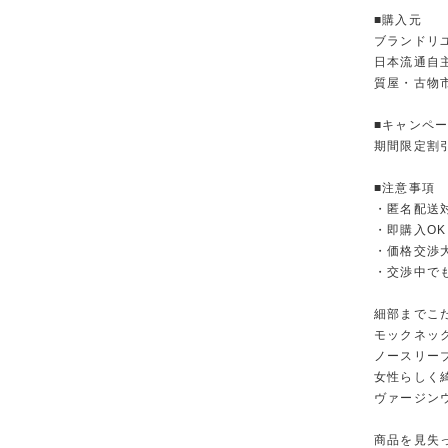
■購入元
ブランドリ
日本流通自
質屋・古物
■キャンペ
期間限定割
■注意事項
・匿名配送
・即購入OK
・価格交渉
・交渉中で
細部までこ
モックネッ
ノースリー
女性らしく
ヴァージン
商品を見失