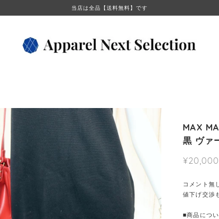
当店は全品【送料無料】です
MAX 
黒 ヴァ
¥20,000
コメント無
値下げ交渉
■商品につ