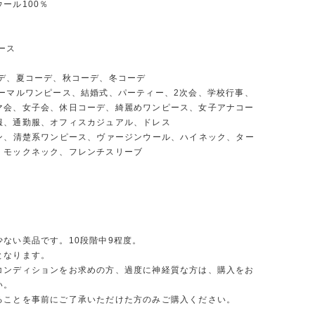
ール100％
ース
ーデ、夏コーデ、秋コーデ、冬コーデ
ォーマルワンピース、結婚式、パーティー、2次会、学校行事、
マ会、女子会、休日コーデ、綺麗めワンピース、女子アナコー
服、通勤服、オフィスカジュアル、ドレス
イン、清楚系ワンピース、ヴァージンウール、ハイネック、ター
、モックネック、フレンチスリーブ
少ない美品です。10段階中9程度。
となります。
コンディションをお求めの方、過度に神経質な方は、購入をお
い。
ることを事前にご了承いただけた方のみご購入ください。