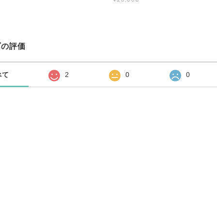
プの評価
べて
2
0
0