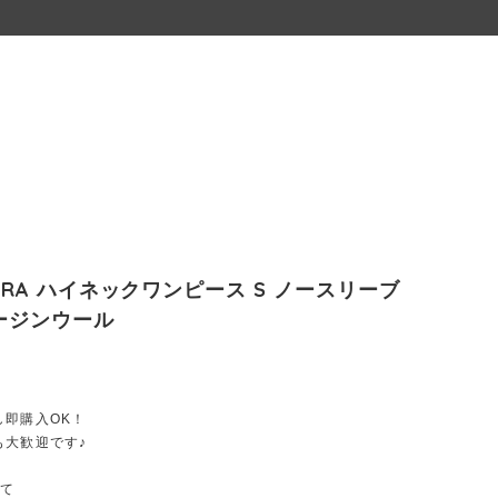
MARA ハイネックワンピース S ノースリーブ
ージンウール
し即購入OK！
も大歓迎です♪
いて