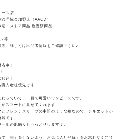
ユース店
主管理協会加盟店（AACD）
市場・ストア商品 鑑定済商品
ーン等
引等、詳しくは出品者情報をご確認下さい♪
対応中！
！
大歓迎！
も購入者様優先です
だわっていて、一目で可愛いワンピースです。
クがスマートに見せてくれます。
ブとフレンチスリーブの中間のような袖なので、シルエットが
綺麗です。
ウールの肌触りもうっとりしますよ。
って「損」をしないよう「お気に入り登録」をお忘れなく(^^)