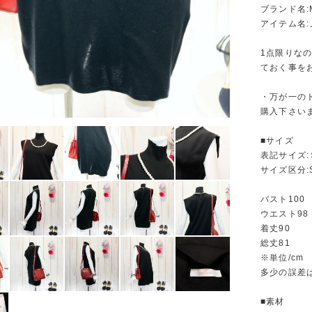
ブランド名:
アイテム名
1点限りな
ておく事を
・万が一の
購入下さい
■サイズ
表記サイズ:
サイズ区分:
バスト100
ウエスト98
着丈90
総丈81
※単位/cm
多少の誤差
■素材