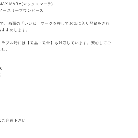
MAX MARA(マックスマーラ)
:ノースリーブワンピース
ので、画面の「いいね」マークを押してお気に入り登録をされ
おすすめします。
トラブル時には【返品・返金】も対応しています。安心してご
ませ。
Ｓ
S
はご容赦下さい