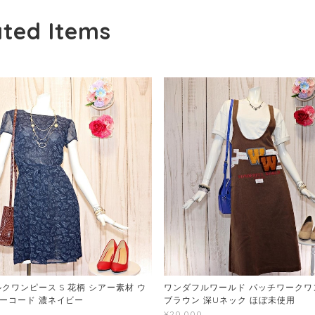
ated Items
クワンピース S 花柄 シアー素材 ウ
ワンダフルワールド パッチワークワン
ーコード 濃ネイビー
ブラウン 深Uネック ほぼ未使用
¥20,000