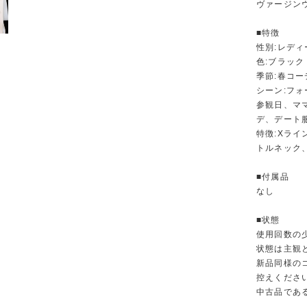
ヴァージンウ
■特徴
性別:レディ
色:ブラック
季節:春コ
シーン:フ
参観日、マ
デ、デート
特徴:Xラ
トルネック
■付属品
なし
■状態
使用回数の
状態は主観
新品同様の
控えくださ
中古品であ