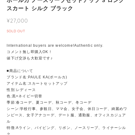
ポールカ ノースリーブセットアップ S ロング
スカート シルク ブラック
¥27,000
SOLD OUT
International buyers are welcome!Authentic only.
コメント無し即購入OK！
値下げ交渉も大歓迎です♪
■商品について
ブランド名:PAULE KA(ポールカ)
アイテム名:スカートセットアップ
性別:レディース
色:黒×ネイビー切替
季節:春コーデ、夏コーデ、秋コーデ、冬コーデ
シーン:学校行事、参観日、ママ会、女子会、休日コーデ、綺麗めワ
ンピース、女子アナコーデ、デート服、通勤服、オフィスカジュア
ル
特徴:Aライン、パイピング、リボン、ノースリーブ、ライナーシル
ク