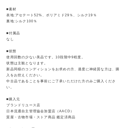
■素材
表地:アセテート52%、ポリアミド29％、シルク19％
裏地:シルク100％
■付属品
なし
■状態
使用回数の少ない美品です。10段階中9程度。
状態は主観となります。
新品同様のコンディションをお求めの方、過度に神経質な方は、購
入をお控えください。
中古品であることを事前にご了承いただけた方のみご購入くださ
い。
■購入元
ブランドリユース店
日本流通自主管理協会加盟店（AACD）
質屋・古物市場・ストア商品 鑑定済商品