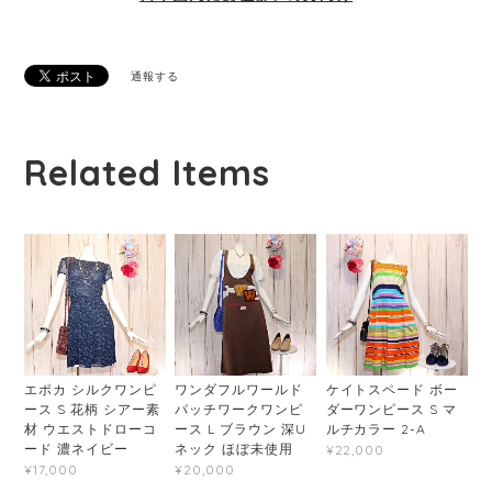
通報する
Related Items
エポカ シルクワンピ
ワンダフルワールド
ケイトスペード ボー
ース S 花柄 シアー素
パッチワークワンピ
ダーワンピース S マ
材 ウエストドローコ
ース L ブラウン 深U
ルチカラー 2-A
ード 濃ネイビー
ネック ほぼ未使用
¥22,000
¥17,000
¥20,000