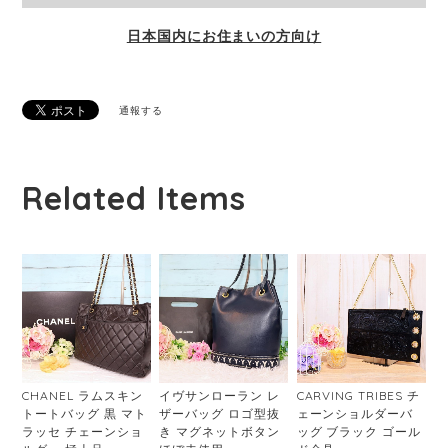
日本国内にお住まいの方向け
通報する
Related Items
CHANEL ラムスキン
イヴサンローラン レ
CARVING TRIBES チ
トートバッグ 黒 マト
ザーバッグ ロゴ型抜
ェーンショルダーバ
ラッセ チェーンショ
き マグネットボタン
ッグ ブラック ゴール