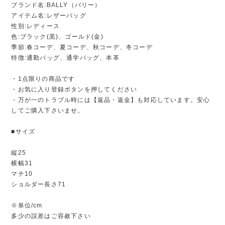
ブランド名:BALLY（バリー）
アイテム名:レザーバッグ
性別:レディース
色:ブラック(黒)、ゴールド(金)
季節:春コーデ、夏コーデ、秋コーデ、冬コーデ
特徴:通勤バッグ、通学バッグ、本革
・1点限りの商品です
・お気に入り登録ボタンを押してください
・万が一のトラブル時には【返品・返金】も対応しています。安心
してご購入下さいませ。
■サイズ
縦25
横幅31
マチ10
ショルダー長さ71
※単位/cm
多少の誤差はご容赦下さい