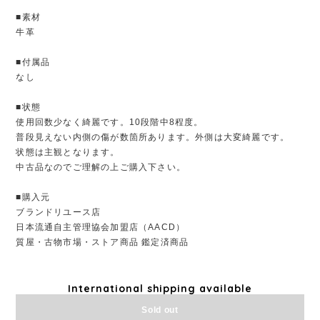
■素材
牛革
■付属品
なし
■状態
使用回数少なく綺麗です。10段階中8程度。
普段見えない内側の傷が数箇所あります。外側は大変綺麗です。
状態は主観となります。
中古品なのでご理解の上ご購入下さい。
■購入元
ブランドリユース店
日本流通自主管理協会加盟店（AACD）
質屋・古物市場・ストア商品 鑑定済商品
International shipping available
Sold out