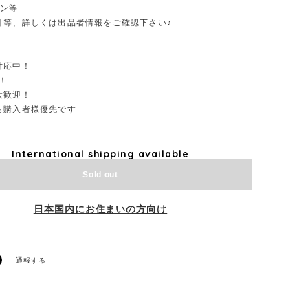
ーン等
引等、詳しくは出品者情報をご確認下さい♪
対応中！
！
大歓迎！
も購入者様優先です
International shipping available
Sold out
日本国内にお住まいの方向け
通報する