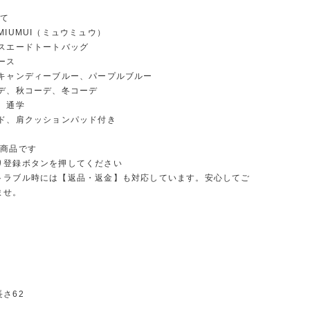
いて
MIUMUI（ミュウミュウ）
:スエードトートバッグ
ース
ンキャンディーブルー、パープルブルー
ーデ、秋コーデ、冬コーデ
、通学
ード、肩クッションパッド付き
の商品です
り登録ボタンを押してください
トラブル時には【返品・返金】も対応しています。安心してご
ませ。
さ62