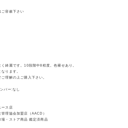
はご容赦下さい
なく綺麗です。10段階中8程度。色褪せあり。
となります。
でご理解の上ご購入下さい。
ンバー:なし
ユース店
主管理協会加盟店（AACD）
市場・ストア商品 鑑定済商品