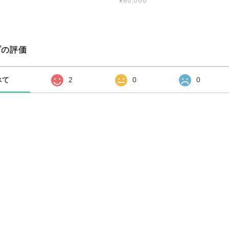
¥60,000
プの評価
べて
2
0
0