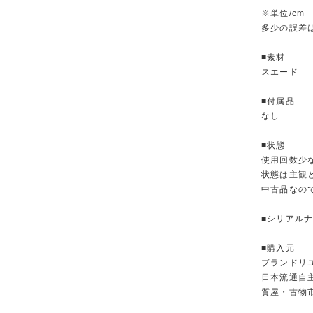
※単位/cm
多少の誤差
■素材
スエード
■付属品
なし
■状態
使用回数少
状態は主観
中古品なの
■シリアルナ
■購入元
ブランドリ
日本流通自
質屋・古物