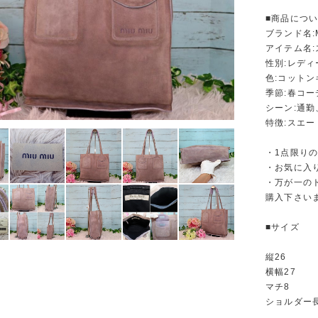
■商品につ
ブランド名:
アイテム名
性別:レディ
色:コット
季節:春コ
シーン:通勤
特徴:スエ
・1点限り
・お気に入
・万が一の
購入下さい
■サイズ
縦26
横幅27
マチ8
ショルダー長