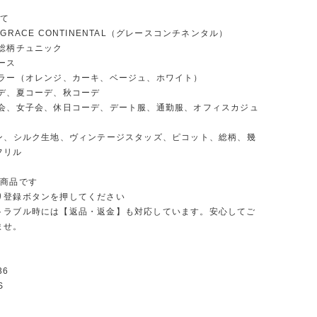
いて
 GRACE CONTINENTAL（グレースコンチネンタル）
:総柄チュニック
ース
カラー（オレンジ、カーキ、ベージュ、ホワイト）
ーデ、夏コーデ、秋コーデ
マ会、女子会、休日コーデ、デート服、通勤服、オフィスカジュ
イン、シルク生地、ヴィンテージスタッズ、ピコット、総柄、幾
フリル
の商品です
り登録ボタンを押してください
トラブル時には【返品・返金】も対応しています。安心してご
ませ。
36
S