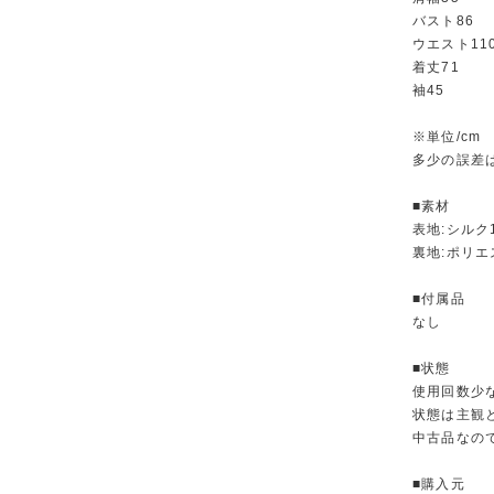
バスト86
ウエスト11
着丈71
袖45
※単位/cm
多少の誤差
■素材
表地:シルク
裏地:ポリエ
■付属品
なし
■状態
使用回数少
状態は主観
中古品なの
■購入元