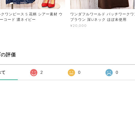
クワンピース S 花柄 シアー素材 ウ
ワンダフルワールド パッチワークワン
ーコード 濃ネイビー
ブラウン 深Uネック ほぼ未使用
¥20,000
プの評価
べて
2
0
0