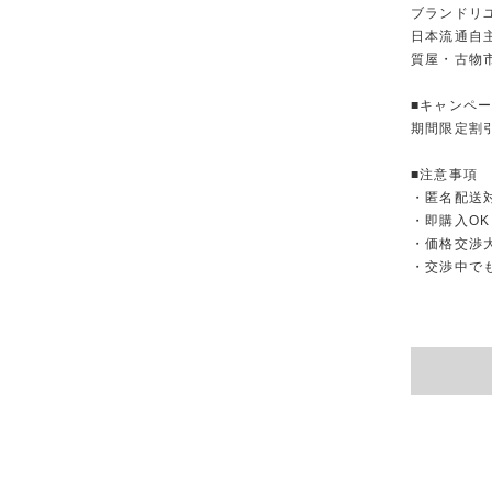
ブランドリ
日本流通自
質屋・古物
■キャンペ
期間限定割
■注意事項
・匿名配送
・即購入OK
・価格交渉
・交渉中で