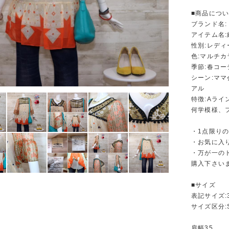
■商品につ
ブランド名:
アイテム名
性別:レディ
色:マルチ
季節:春コ
シーン:マ
アル
特徴:Aラ
何学模様、
・1点限り
・お気に入
・万が一の
購入下さい
■サイズ
表記サイズ:
サイズ区分:
肩幅35