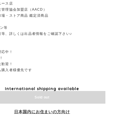
ユース店
主管理協会加盟店（AACD）
市場・ストア商品 鑑定済商品
ーン等
引等、詳しくは出品者情報をご確認下さい♪
対応中！
！
大歓迎！
も購入者様優先です
International shipping available
Sold out
日本国内にお住まいの方向け