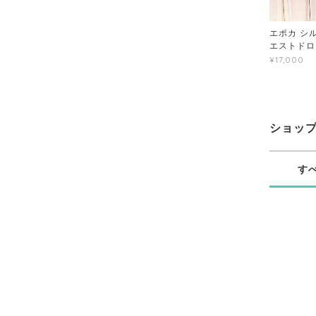
エポカ シル
エストドロ
¥17,000
ショッ
す