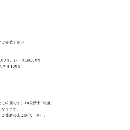
0
はご容赦下さい
100％、レース:綿100%
ステル100％
なく綺麗です。10段階中9程度。
となります。
でご理解の上ご購入下さい。