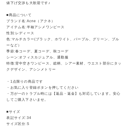
値下げ交渉も大歓迎です♪
■商品について
ブランド名:Acne（アクネ）
アイテム名:半袖アシメワンピース
性別:レディース
色:マルチカラー(ブラック、ホワイト、パープル、グリーン、ブル
ーなど）
季節:春コーデ、夏コーデ、秋コーデ
シーン:オフィスカジュアル、通勤服
特徴:背中空きワンピース、総柄、シアー素材、ウエスト部分にタッ
クデザイン、アシンメトリー
・1点限りの商品です
・お気に入り登録ボタンを押してください
・万が一のトラブル時には【返品・返金】も対応しています。安心
してご購入下さいませ。
■サイズ
表記サイズ:34
サイズ区分:S