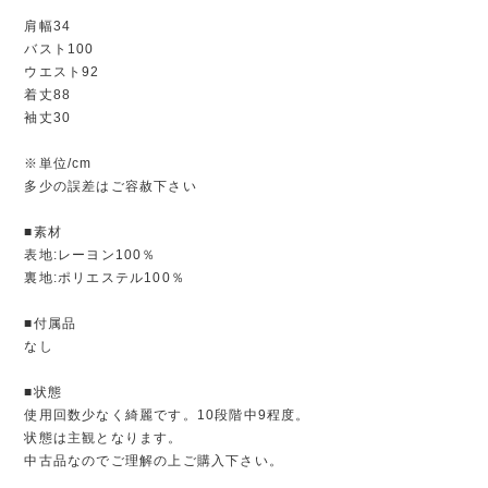
肩幅34
バスト100
ウエスト92
着丈88
袖丈30
※単位/cm
多少の誤差はご容赦下さい
■素材
表地:レーヨン100％
裏地:ポリエステル100％
■付属品
なし
■状態
使用回数少なく綺麗です。10段階中9程度。
状態は主観となります。
中古品なのでご理解の上ご購入下さい。