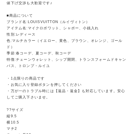
値下げ交渉も大歓迎です♪
■商品について
ブランド名:LOUISVUITTON（ルイヴィトン）
アイテム名:マイクロボワット、シャポー、小銭入れ
性別:レディース
色:マルチカラー（イエロー、黄色、ブラウン、オレンジ、ゴール
ド）
季節:春コーデ、夏コーデ、秋コーデ
特徴:チェーンウォレット、シップ開閉、トランスフォームドキャン
バス、トロンプ・ルイユ
・1点限りの商品です
・お気に入り登録ボタンを押してください
・万が一のトラブル時には【返品・返金】も対応しています。安心
してご購入下さいませ。
??サイズ
縦9.5
横10.5
マチ2