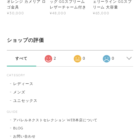
オレンジ カメリア ロ
ッグ GGスプリーム
ェリーライン GGスプ
ゴ金具
レザーチャーム付き
リーム 大容量
¥30,000
¥48,000
¥65,000
ショップの評価
すべて
2
0
0
CATEGORY
レディース
メンズ
ユニセックス
GUIDE
アパレルネクストセレクション WEB本店について
BLOG
お問い合わせ