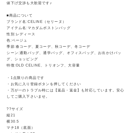
値下げ交渉も大歓迎です♪
■商品について
ブランド名:CELINE（セリーヌ）
アイテム名:マカダムボストンバッグ
性別:レディース
色:ベージュ
季節:春コーデ、夏コーデ、秋コーデ、冬コーデ
シーン:通勤バッグ、通学バッグ、オフィスバッグ、お出かけバッ
グ、ショッピング
特徴:OLD CELINE、トリオンフ、大容量
・1点限りの商品です
・お気に入り登録ボタンを押してください
・万が一のトラブル時には【返品・返金】も対応しています。安心
してご購入下さいませ。
??サイズ
縦21
横30.5
マチ18（底面）