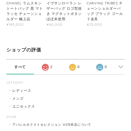
CHANEL ラムスキン
イヴサンローラン レ
CARVING TRIBES チ
トートバッグ 黒 マト
ザーバッグ ロゴ型抜
ェーンショルダーバ
ラッセ チェーンショ
き マグネットボタン
ッグ ブラック ゴール
ルダー 極上品
ほぼ未使用
ド金具
¥185,000
¥60,000
¥25,000
ショップの評価
すべて
2
0
0
CATEGORY
レディース
メンズ
ユニセックス
GUIDE
アパレルネクストセレクション WEB本店について