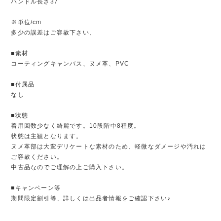
ハンドル長さ37
※単位/cm
多少の誤差はご容赦下さい、
■素材
コーティングキャンバス、ヌメ革、PVC
■付属品
なし
■状態
着用回数少なく綺麗です。10段階中8程度。
状態は主観となります。
ヌメ革部は大変デリケートな素材のため、軽微なダメージや汚れは
ご容赦ください。
中古品なのでご理解の上ご購入下さい。
■キャンペーン等
期間限定割引等、詳しくは出品者情報をご確認下さい♪