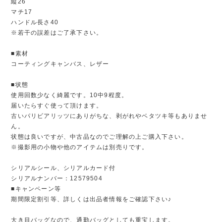
縦26
マチ17
ハンドル長さ40
※若干の誤差はご了承下さい。
■素材
コーティングキャンバス、レザー
■状態
使用回数少なく綺麗です。10中9程度。
届いたらすぐ使って頂けます。
古いパリビアリッツにありがちな、剥がれやベタツキ等もありませ
ん。
状態は良いですが、中古品なのでご理解の上ご購入下さい。
※撮影用の小物や他のアイテムは別売りです。
シリアルシール、シリアルカード付
シリアルナンバー：12579504
■キャンペーン等
期間限定割引等、詳しくは出品者情報をご確認下さい♪
大き目バッグなので、通勤バッグとしても重宝します。