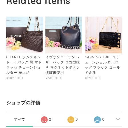
Related Items
CHANEL ラムスキン
イヴサンローラン レ
CARVING TRIBES チ
トートバッグ 黒 マト
ザーバッグ ロゴ型抜
ェーンショルダーバ
ラッセ チェーンショ
き マグネットボタン
ッグ ブラック ゴール
ルダー 極上品
ほぼ未使用
ド金具
¥185,000
¥60,000
¥25,000
ショップの評価
すべて
2
0
0