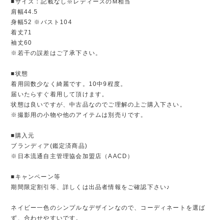
■サイズ：記載なし※レディースのM相当
肩幅44.5
身幅52 ※バスト104
着丈71
袖丈60
※若干の誤差はご了承下さい。
■状態
着用回数少なく綺麗です。10中9程度。
届いたらすぐ着用して頂けます。
状態は良いですが、中古品なのでご理解の上ご購入下さい。
※撮影用の小物や他のアイテムは別売りです。
■購入元
ブランディア(鑑定済商品)
※日本流通自主管理協会加盟店（AACD）
■キャンペーン等
期間限定割引等、詳しくは出品者情報をご確認下さい♪
ネイビー一色のシンプルなデザインなので、コーディネートを選ば
ず、合わせやすいです。