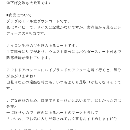
値下げ交渉も大歓迎です♪
■商品について
プラダのミドル丈ダウンコートです。
色はネイビーで、サイズは記載がないですが、実測値から見るとレ
ディースのM相当です。
ナイロン生地のツヤ感のあるコートです。
手首部分にリブがあり、ウエスト部分にはパウダースカート付きで
防寒機能が優れています。
アウトドアのシーンにハイブランドのアウターを着て行くと、気分
があがりますね♪
山登りなどの過酷な時にも、いつもよりも足取りが軽くなりそうで
す。
レアな商品のため、自慢できる一品かと思います。欲しかった方は
是非♪
一点限りなので、画面にあるハートのマークを押して
「いいね」でお気に入り登録されておく事をおすすめします(^^)