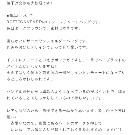
値下げ交渉も大歓迎です♪
■商品について
BOTTEGA VENETAのイントレチャートバッグです。
色はダークブラウンで、素材は本革です。
柔らかいレザーのワンショルダーバッグです。
丸みをおびたデザインでとっても可愛いです。
イントレチャートといえばボッテガですし、一目でハイブランドの
アイテムだとわかりますね♪
全面ではなく側面と前背面の一部だけイントレチャートになってい
るところがおしゃれです。
ハンドル部分が三つ編みのようになっているのがポイントで、編ま
れていることでしっかりしているので持ちやすいです。
レアな商品のため、自慢できる一品かと思います。欲しかった方は
是非♪
一点限りなので、画面にあるハートのマークを押して
「いいね」でお気に入り登録されておく事をおすすめします(^^)