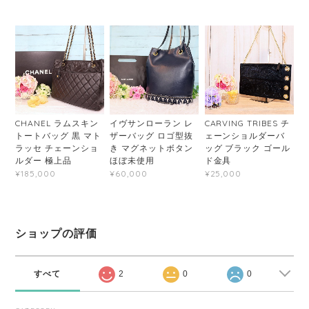
CHANEL ラムスキン
イヴサンローラン レ
CARVING TRIBES チ
トートバッグ 黒 マト
ザーバッグ ロゴ型抜
ェーンショルダーバ
ラッセ チェーンショ
き マグネットボタン
ッグ ブラック ゴール
ルダー 極上品
ほぼ未使用
ド金具
¥185,000
¥60,000
¥25,000
ショップの評価
すべて
2
0
0