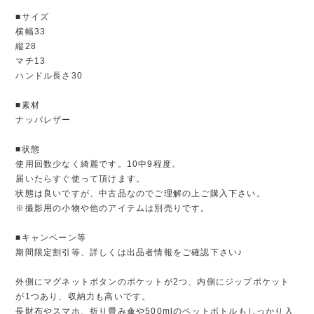
■サイズ
横幅33
縦28
マチ13
ハンドル長さ30
■素材
ナッパレザー
■状態
使用回数少なく綺麗です。10中9程度。
届いたらすぐ使って頂けます。
状態は良いですが、中古品なのでご理解の上ご購入下さい。
※撮影用の小物や他のアイテムは別売りです。
■キャンペーン等
期間限定割引等、詳しくは出品者情報をご確認下さい♪
外側にマグネットボタンのポケットが2つ、内側にジップポケット
が1つあり、収納力も高いです。
長財布やスマホ、折り畳み傘や500mlのペットボトルもしっかり入