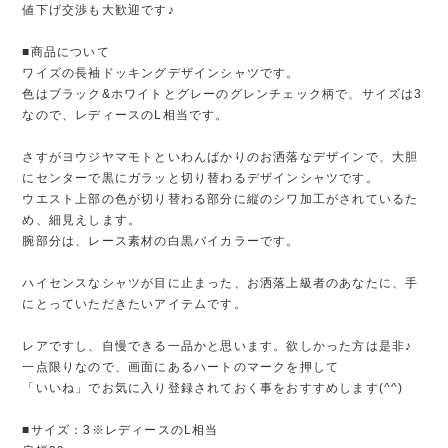
値下げ交渉も大歓迎です♪
■商品について
ワイズの長袖ドッキングデザインシャツです。
色はブラック&ホワイトとグレーのグレンチェック柄で、サイズは3
なので、レディースのL相当です。
さすがヨウジヤマモトといわんばかりのお洒落なデザインで、大胆
にセンターで黒にガラッと切り替わるデザインシャツです。
ウエスト上部の色が切り替わる部分に縦のシワ加工がされているた
め、細見えします。
腕部分は、レース素材の白黒バイカラーです。
ハイセンスなシャツが目に止まった、お洒落上級者のあなたに、手
にとっていただきたいアイテムです。
レアですし、自慢できる一品かと思います。欲しかった方は是非♪
一点限りなので、画面にあるハートのマークを押して
「いいね」でお気に入り登録されておく事をおすすめします(^^)
■サイズ：3※レディースのL相当