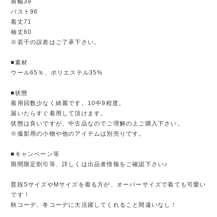
肩幅39
バスト96
着丈71
袖丈60
※若干の誤差はご了承下さい。
■素材
ウール65％、ポリエステル35%
■状態
着用回数少なく綺麗です。10中9程度。
届いたらすぐ着用して頂けます。
状態は良いですが、中古品なのでご理解の上ご購入下さい。
※撮影用の小物や他のアイテムは別売りです。
■キャンペーン等
期間限定割引等、詳しくは出品者情報をご確認下さい♪
普段SサイズやMサイズを着る方が、オーバーサイズで着ても可愛い
です！
秋コーデ、冬コーデに大活躍してくれること間違いなし！