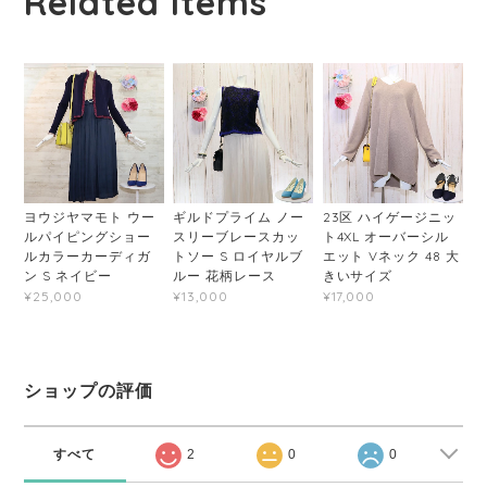
Related Items
ヨウジヤマモト ウー
ギルドプライム ノー
23区 ハイゲージニッ
ルパイピングショー
スリーブレースカッ
ト4XL オーバーシル
ルカラーカーディガ
トソー S ロイヤルブ
エット Vネック 48 大
ン S ネイビー
ルー 花柄レース
きいサイズ
¥25,000
¥13,000
¥17,000
ショップの評価
すべて
2
0
0