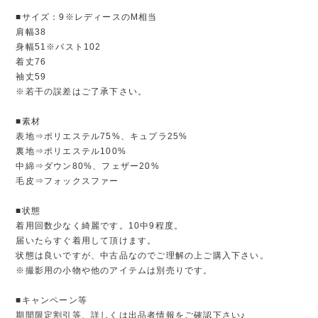
■サイズ：9※レディースのM相当
肩幅38
身幅51※バスト102
着丈76
袖丈59
※若干の誤差はご了承下さい。
■素材
表地⇒ポリエステル75%、キュプラ25%
裏地⇒ポリエステル100%
中綿⇒ダウン80%、フェザー20%
毛皮⇒フォックスファー
■状態
着用回数少なく綺麗です。10中9程度。
届いたらすぐ着用して頂けます。
状態は良いですが、中古品なのでご理解の上ご購入下さい。
※撮影用の小物や他のアイテムは別売りです。
■キャンペーン等
期間限定割引等、詳しくは出品者情報をご確認下さい♪