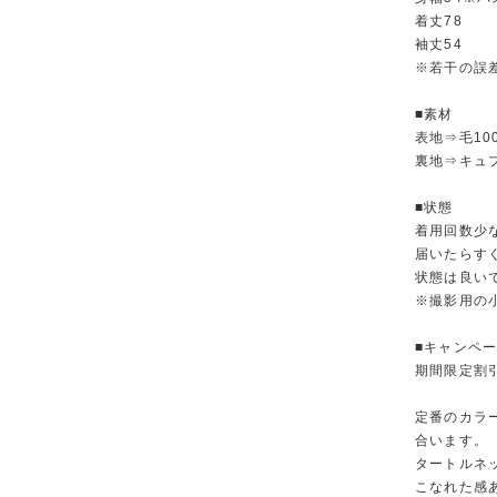
着丈78
袖丈54
※若干の誤
■素材
表地⇒毛10
裏地⇒キュプ
■状態
着用回数少
届いたらす
状態は良い
※撮影用の
■キャンペ
期間限定割
定番のカラ
合います。
タートルネ
こなれた感