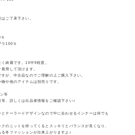
差はご了承下さい。
0％
ラ100％
なく綺麗です。10中9程度。
ぐ着用して頂けます。
ですが、中古品なのでご理解の上ご購入下さい。
小物や他のアイテムは別売りです。
ーン等
引等、詳しくは出品者情報をご確認下さい♪
ーとテーラードデザインなので中に合わせるインナーは何でも
ックのニットを持ってくるとスッキリとバランスが良くなり、
ある冬ファッションが出来上がりますよ♪