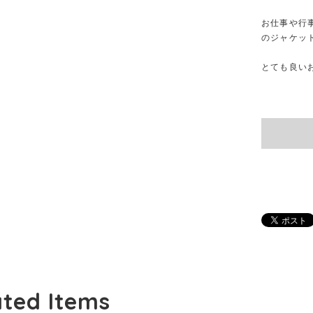
お仕事や行
のジャケッ
とても良い
ated Items