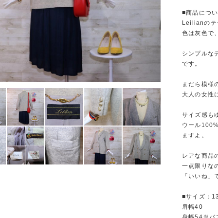
■商品につ
Leilia
色は灰色で
シンプルな
です。
まだら模様
大人の女性
サイズ感も
ウール10
ますよ。
レアな商品
一点限りな
「いいね」で
■サイズ：1
肩幅40
身幅54※バ