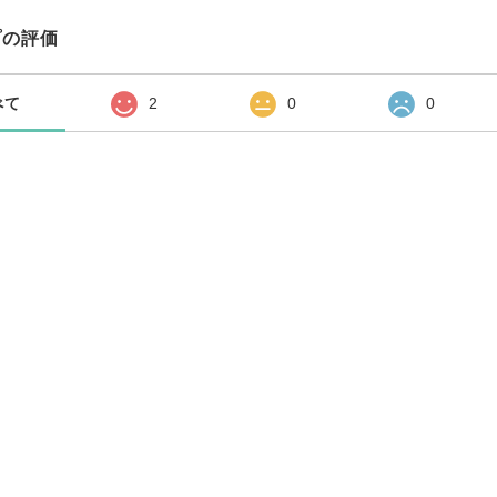
プの評価
べて
2
0
0