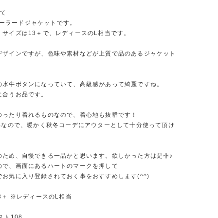
いて
nのテーラードジャケットです。
、サイズは13＋で、レディースのL相当です。
デザインですが、色味や素材などが上質で品のあるジャケット
の水牛ボタンになっていて、高級感があって綺麗ですね。
に合うお品です。
ゆったり着れるものなので、着心地も抜群です！
0%なので、暖かく秋冬コーデにアウターとして十分使って頂け
のため、自慢できる一品かと思います。欲しかった方は是非♪
ので、画面にあるハートのマークを押して
お気に入り登録されておく事をおすすめします(^^)
3＋ ※レディースのL相当
スト108