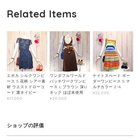
Related Items
エポカ シルクワンピ
ワンダフルワールド
ケイトスペード ボー
ース S 花柄 シアー素
パッチワークワンピ
ダーワンピース S マ
材 ウエストドローコ
ース L ブラウン 深U
ルチカラー 2-A
ード 濃ネイビー
ネック ほぼ未使用
¥22,000
¥17,000
¥20,000
ショップの評価