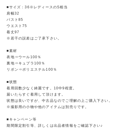
■サイズ：36※レディースのS相当
肩幅32
バスト85
ウエスト75
着丈97
※若干の誤差はご了承下さい。
■素材
表地⇒ウール100％
裏地⇒キュプラ100％
リボン⇒ポリエステル100％
■状態
着用回数少なく綺麗です。10中9程度。
届いたらすぐ着用して頂けます。
状態は良いですが、中古品なのでご理解の上ご購入下さい。
※撮影用の小物や他のアイテムは別売りです。
■キャンペーン等
期間限定割引等、詳しくは出品者情報をご確認下さい♪