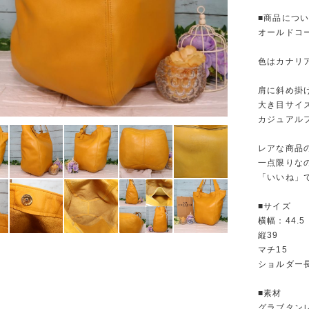
■商品につ
オールドコー
色はカナリ
肩に斜め掛
大き目サイ
カジュアル
レアな商品
一点限りな
「いいね」で
■サイズ
横幅：44.5
縦39
マチ15
ショルダー長
■素材
グラブタン