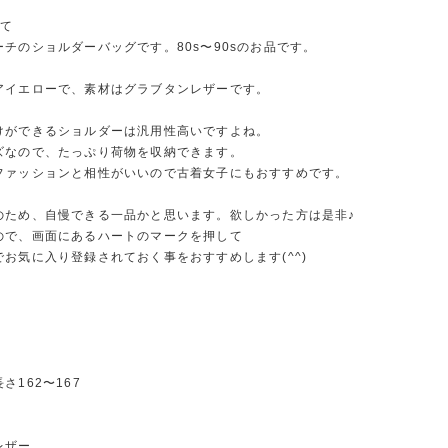
いて
チのショルダーバッグです。80s〜90sのお品です。
アイエローで、素材はグラブタンレザーです。
けができるショルダーは汎用性高いですよね。
ズなので、たっぷり荷物を収納できます。
ファッションと相性がいいので古着女子にもおすすめです。
のため、自慢できる一品かと思います。欲しかった方は是非♪
ので、画面にあるハートのマークを押して
お気に入り登録されておく事をおすすめします(^^)
さ162〜167
レザー