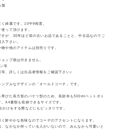
カ製
なく綺麗です。10中9程度。
ぐ使って頂けます。
ですが、30年ほど前の古いお品であることと、中古品なのでご
購入下さい。
小物や他のアイテムは別売りです。
ショップ袋は付きません。
ーン等
引等、詳しくは出品者情報をご確認下さい♪
シンプルなデザインの「オールドコーチ」です。
を帯びた長方形のバケツ型のため、長財布も500mlペットボト
す。A4書類も収納できるサイズです。
お出かけをする際などにもピッタリです。
引く鮮やかな色味なのでコーデのアクセントになります。
は、なかなか持っている人がいないので、みんなから可愛いと