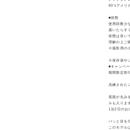
90'sアメリ
■状態
使用回数少
届いたらす
状態は良い
理解の上ご
※撮影用の
※保存袋や
■キャンペ
期間限定割
洗練された
底面が丸み
ルも入りま
1泊2日の
パッと目を
このモデル