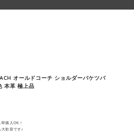
COACH オールドコーチ ショルダーバケツバ
色 本革 極上品
し即購入OK！
も大歓迎です♪