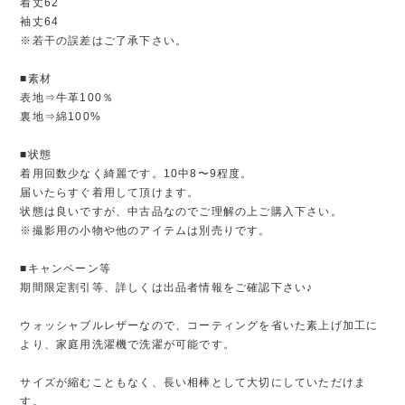
着丈62
袖丈64
※若干の誤差はご了承下さい。
■素材
表地⇒牛革100％
裏地⇒綿100%
■状態
着用回数少なく綺麗です。10中8〜9程度。
届いたらすぐ着用して頂けます。
状態は良いですが、中古品なのでご理解の上ご購入下さい。
※撮影用の小物や他のアイテムは別売りです。
■キャンペーン等
期間限定割引等、詳しくは出品者情報をご確認下さい♪
ウォッシャブルレザーなので、コーティングを省いた素上げ加工に
より、家庭用洗濯機で洗濯が可能です。
サイズが縮むこともなく、長い相棒として大切にしていただけま
す。