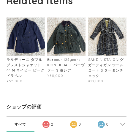
Related Items
ラルディーニ ダブル
Barbour 125years
SANDINISTA ロング
ブレストジャケット
ICON BEDALE バーヴ
ガーディガン ウール
44 M ネイビー ピーク
ァー S 激レア
コート S タータンチ
ドラペル
ェック
¥88,000
¥55,000
¥19,000
ショップの評価
すべて
2
0
0