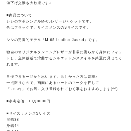
値下げ交渉も大歓迎です♪
■商品について
シシの本革シングルM-65レザージャケットです。
色はブラックで、サイズメンズのSサイズです。
シシの定番的モデル「M-65 Leather Jacket」です。
独自のオリジナルタンニングレザーが非常に柔らかく身体にフィッ
トし、立体裁断で湾曲するシルエットがスタイルを綺麗に見せてく
れます。
自慢できる一品かと思います。欲しかった方は是非♪
一点限りなので、画面にあるハートのマークを押して
「いいね」でお気に入り登録されておく事をおすすめします(^^)
■参考定価：10万8000円
■サイズ：メンズSサイズ
肩幅38
身幅44