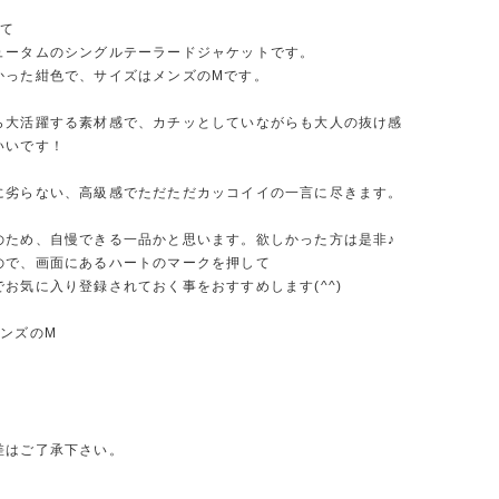
いて
ュータムのシングルテーラードジャケットです。
かった紺色で、サイズはメンズのMです。
ら大活躍する素材感で、カチッとしていながらも大人の抜け感
いいです！
に劣らない、高級感でただただカッコイイの一言に尽きます。
のため、自慢できる一品かと思います。欲しかった方は是非♪
ので、画面にあるハートのマークを押して
お気に入り登録されておく事をおすすめします(^^)
メンズのM
差はご了承下さい。