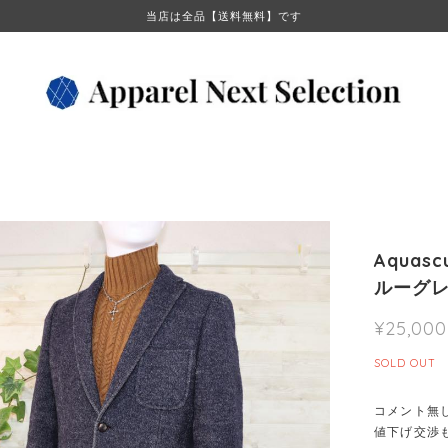
当店は全品【送料無料】です
Aqua
ルーグレ
¥25,000
SOLD OUT
コメント無
値下げ交渉