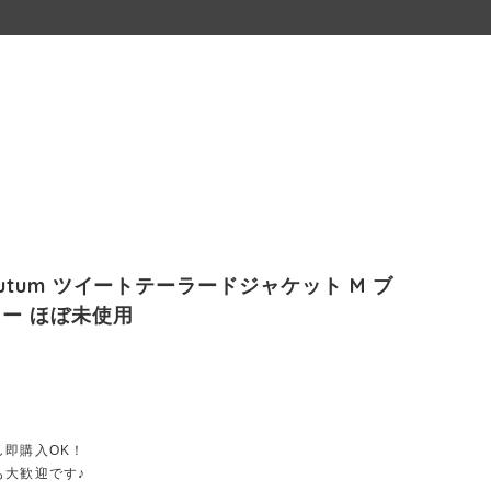
scutum ツイートテーラードジャケット M ブ
ー ほぼ未使用
し即購入OK！
も大歓迎です♪