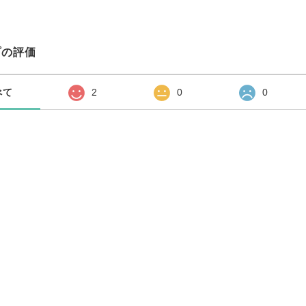
プの評価
べて
2
0
0