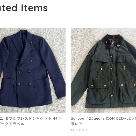
ated Items
ニ ダブルブレストジャケット 44 M
Barbour 125years ICON BEDAL
ピークドラペル
激レア
¥88,000