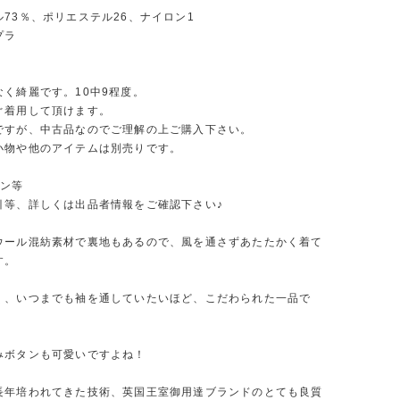
73％、ポリエステル26、ナイロン1
プラ
なく綺麗です。10中9程度。
ぐ着用して頂けます。
ですが、中古品なのでご理解の上ご購入下さい。
小物や他のアイテムは別売りです。
ーン等
引等、詳しくは出品者情報をご確認下さい♪
ウール混紡素材で裏地もあるので、風を通さずあたたかく着て
す。
く、いつまでも袖を通していたいほど、こだわられた一品で
みボタンも可愛いですよね！
長年培われてきた技術、英国王室御用達ブランドのとても良質