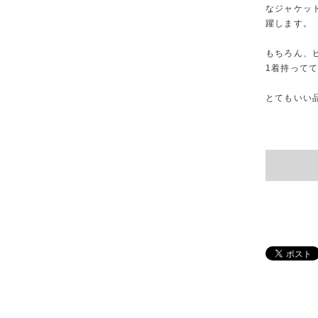
なジャケッ
躍します。
もちろん、
1着持って
とてもいい