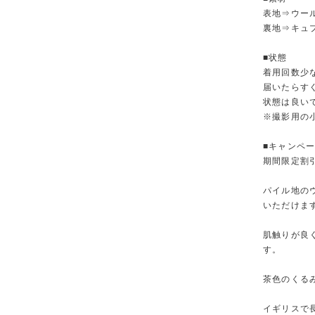
表地⇒ウール
裏地⇒キュ
■状態
着用回数少
届いたらす
状態は良い
※撮影用の
■キャンペ
期間限定割
パイル地の
いただけま
肌触りが良
す。
茶色のくる
イギリスで