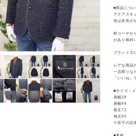
■商品につ
アクアスキ
色は灰色が
秋コーデか
があり格好
ブランド力
レアな商品
一点限りな
「いいね」で
■サイズ：
肩幅39
身幅49
着丈72
袖丈60
※若干の誤
■素材