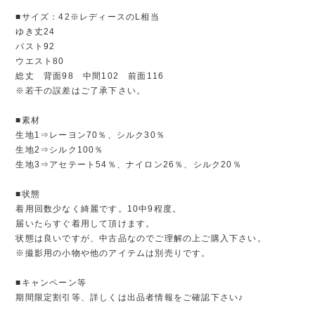
■サイズ：42※レディースのL相当
ゆき丈24
バスト92
ウエスト80
総丈 背面98 中間102 前面116
※若干の誤差はご了承下さい。
■素材
生地1⇒レーヨン70％、シルク30％
生地2⇒シルク100％
生地3⇒アセテート54％、ナイロン26％、シルク20％
■状態
着用回数少なく綺麗です。10中9程度。
届いたらすぐ着用して頂けます。
状態は良いですが、中古品なのでご理解の上ご購入下さい。
※撮影用の小物や他のアイテムは別売りです。
■キャンペーン等
期間限定割引等、詳しくは出品者情報をご確認下さい♪