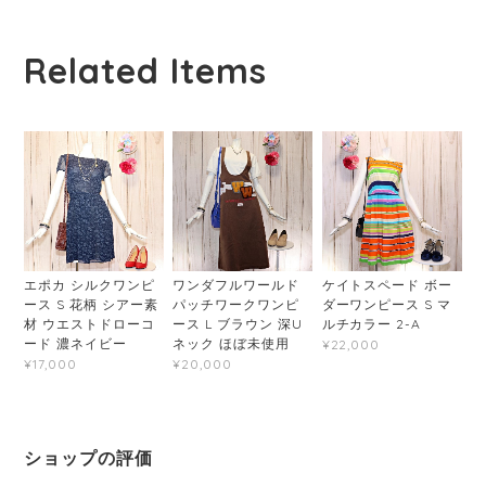
Related Items
エポカ シルクワンピ
ワンダフルワールド
ケイトスペード ボー
ース S 花柄 シアー素
パッチワークワンピ
ダーワンピース S マ
材 ウエストドローコ
ース L ブラウン 深U
ルチカラー 2-A
ード 濃ネイビー
ネック ほぼ未使用
¥22,000
¥17,000
¥20,000
ショップの評価