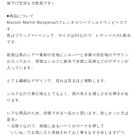
値下げ交渉も大歓迎です♪
■商品について
Maison Martin Margielaのフレンチスリーブシルクワンピースで
す。
色はブラック×ベージュで、サイズは42なので、レディースのL相当
です。
前面は黒のシアー素材の生地にシルバーと赤紫の別生地のデザイン
が入っており、背面はシルクに銀糸で全面に花柄などのデザインが
入っています。
とても繊細なデザインで、見れば見るほど感動します。
シルクなので着心地もとてもよく、質の良さを感じさせる輝きがあ
ります。
レアな商品のため、自慢できる一品かと思います。欲しかった方は
是非♪
一点限りなので、画面にあるハートのマークを押して
「いいね」でお気に入り登録されておく事をおすすめします(^^)