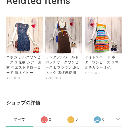
Related Items
エポカ シルクワンピ
ワンダフルワールド
ケイトスペード ボー
ース S 花柄 シアー素
パッチワークワンピ
ダーワンピース S マ
材 ウエストドローコ
ース L ブラウン 深U
ルチカラー 2-A
ード 濃ネイビー
ネック ほぼ未使用
¥22,000
¥17,000
¥20,000
ショップの評価
すべて
2
0
0