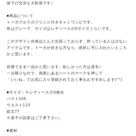
値下げ交渉も大歓迎です♪
■商品について
トーガプルラのフリンジ付きキャミワンピです。
色はグレーで、サイズはレディースのSサイズくらいです。
このデザイン自体ほとんど出回っておらず、持っている人は少ない
アイテムです。トーガが好きな方なら、絶対に手に入れたいところ
かと思います。
自慢できる一品かと思います。欲しかった方は是非♪
一点限りなので、画面にあるハートのマークを押して
「いいね」でお気に入り登録されておく事をおすすめします(^^)
■サイズ：※レディースのS相当
バスト106
ウエスト110
総丈77
※若干の誤差はご了承下さい。
■素材