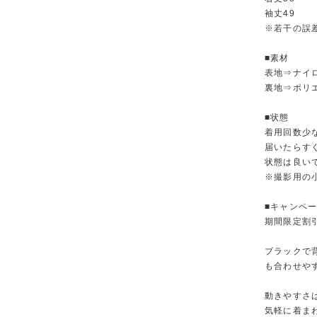
袖丈49
※若干の誤
■素材
表地⇒ナイロ
裏地⇒ポリエ
■状態
着用回数少
届いたらす
状態は良い
※撮影用の
■キャンペ
期間限定割
ブラックで
も合わせや
動きやすさ
気軽に着ま