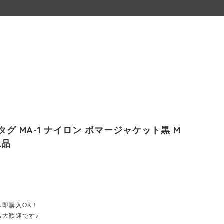
銀タグ MA-1 ナイロン ボマージャケット黒 M
上品
し即購入OK！
も大歓迎です♪