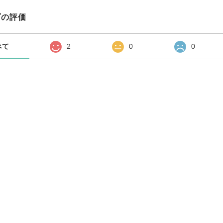
プの評価
べて
2
0
0