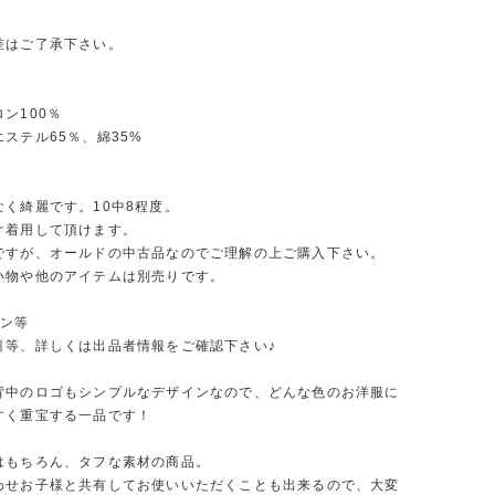
差はご了承下さい。
ン100％
ステル65％、綿35%
なく綺麗です。10中8程度。
ぐ着用して頂けます。
ですが、オールドの中古品なのでご理解の上ご購入下さい。
小物や他のアイテムは別売りです。
ーン等
引等、詳しくは出品者情報をご確認下さい♪
背中のロゴもシンプルなデザインなので、どんな色のお洋服に
すく重宝する一品です！
はもちろん、タフな素材の商品。
わせお子様と共有してお使いいただくことも出来るので、大変