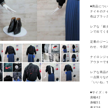
■商品につ
ナイキのナ
色はブラッ
レアな「銀
ンで出てく
定番のジー
わせ、今流
ナイロンジ
アウターで
レアな商品
一点限りな
「いいね」で
■サイズ：
肩幅42
身幅51
着丈58