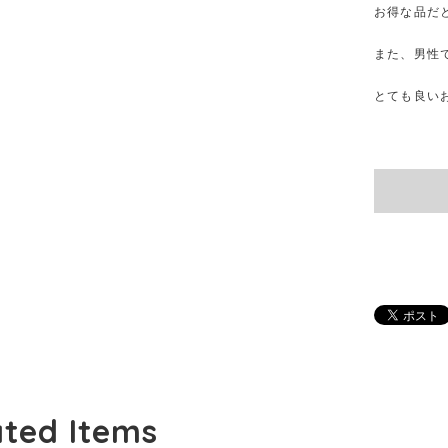
お得な品だ
また、男性
とても良い
ated Items