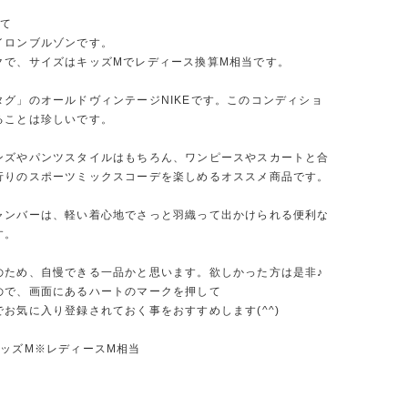
いて
イロンブルゾンです。
クで、サイズはキッズMでレディース換算M相当です。
タグ」のオールドヴィンテージNIKEです。このコンディショ
ることは珍しいです。
ンズやパンツスタイルはもちろん、ワンピースやスカートと合
行りのスポーツミックスコーデを楽しめるオススメ商品です。
ャンバーは、軽い着心地でさっと羽織って出かけられる便利な
す。
のため、自慢できる一品かと思います。欲しかった方は是非♪
ので、画面にあるハートのマークを押して
お気に入り登録されておく事をおすすめします(^^)
キッズM※レディースM相当