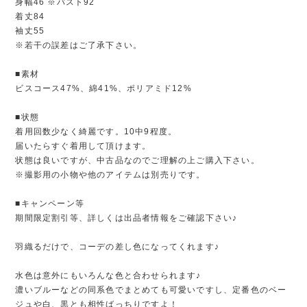
身幅46 ※バスト92
着丈84
袖丈55
※若干の誤差はご了承下さい。
■素材
ビスコース47%、綿41%、ポリアミド12%
■状態
着用回数少なく綺麗です。10中9程度。
届いたらすぐ着用して頂けます。
状態は良いですが、中古品なのでご理解の上ご購入下さい。
※撮影用の小物や他のアイテムは別売りです。
■キャンペーン等
期間限定割引等、詳しくは出品者情報をご確認下さい♪
羽織るだけで、コーデの差し色になってくれます♪
水色は意外にもいろんな色と合わせられます♪
濃いブルーなどの同系色でまとめても可愛いですし、定番色のベー
ジュや白、黒とも相性ばっちりですよ！