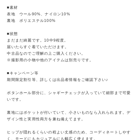
■素材
表地 ウール90%、ナイロン10%
裏地 ポリエステル100%
■状態
まだまだ綺麗です。10中9程度。
届いたらすぐ着ていただけます。
中古品なのでご理解の上ご購入ください。
※撮影用の小物や他のアイテムは別売りです。
■キャンペーン等
期間限定割引等、詳しくは出品者情報をご確認下さい♪
ボタンホール部分に、シャギーチェックが入っていて細部まで可愛
いです。
裏地にはポケットが付いていて、小さいものなら入れられます。デ
ザイン性と実用性両方を兼ね備えてます。
ヒップが隠れるくらいの程よい丈感のため、コーディネートしやす
く、モードにもカジュアルにも幅広く使えます。