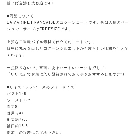
値下げ交渉も大歓迎です♪
■商品について
LA MARINE FRANCAISEのコクーンコートです。色は人気のベー
ジュで、サイズはFREESIZEです。
上質な二重織パイル素材で仕立てたコートです。
背中に丸みを出したコクーンシルエットが可愛らしい印象を与えて
くれます。
一点限りなので、画面にあるハートのマークを押して
「いいね」でお気に入り登録されておく事をおすすめします(^^)
■サイズ：レディースのフリーサイズ
バスト129
ウエスト125
着丈86
腕周り47
裄丈約77.5
袖口約16.5
※若干の誤差はご了承下さい。