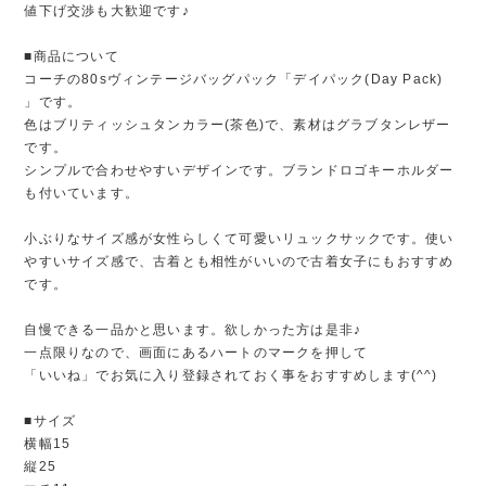
値下げ交渉も大歓迎です♪
■商品について
コーチの80sヴィンテージバッグパック「デイパック(Day Pack)
」です。
色はブリティッシュタンカラー(茶色)で、素材はグラブタンレザー
です。
シンプルで合わせやすいデザインです。ブランドロゴキーホルダー
も付いています。
小ぶりなサイズ感が女性らしくて可愛いリュックサックです。使い
やすいサイズ感で、古着とも相性がいいので古着女子にもおすすめ
です。
自慢できる一品かと思います。欲しかった方は是非♪
一点限りなので、画面にあるハートのマークを押して
「いいね」でお気に入り登録されておく事をおすすめします(^^)
■サイズ
横幅15
縦25