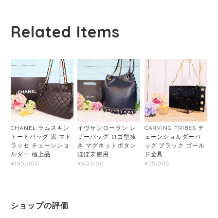
Related Items
CHANEL ラムスキン
イヴサンローラン レ
CARVING TRIBES チ
トートバッグ 黒 マト
ザーバッグ ロゴ型抜
ェーンショルダーバ
ラッセ チェーンショ
き マグネットボタン
ッグ ブラック ゴール
ルダー 極上品
ほぼ未使用
ド金具
¥185,000
¥60,000
¥25,000
ショップの評価