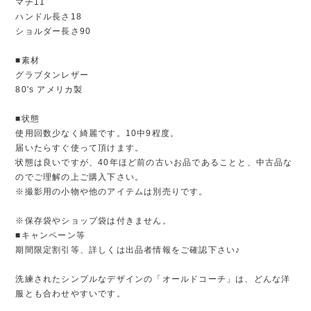
マチ11
ハンドル長さ18
ショルダー長さ90
■素材
グラブタンレザー
80's アメリカ製
■状態
使用回数少なく綺麗です。10中9程度。
届いたらすぐ使って頂けます。
状態は良いですが、40年ほど前の古いお品であることと、中古品な
のでご理解の上ご購入下さい。
※撮影用の小物や他のアイテムは別売りです。
※保存袋やショップ袋は付きません。
■キャンペーン等
期間限定割引等、詳しくは出品者情報をご確認下さい♪
洗練されたシンプルなデザインの「オールドコーチ」は、どんな洋
服とも合わせやすいです。