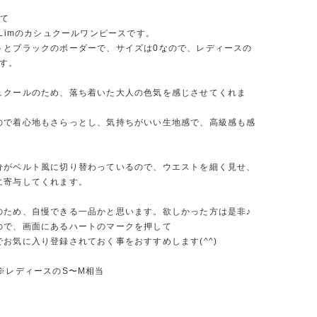
いて
llip Limのカシュクールワンピースです。
トとブラックのボーダーで、サイズは0なので、レディースの
です。
ュクールのため、落ち着いた大人の色気を感じさせてくれま
ので着心地もさらっとし、気持ちがいい生地感で、高級感も感
。
分がベルト風に切り替わっているので、ウエストを細く見せ、
に寄与してくれます。
のため、自慢できる一品かと思います。欲しかった方は是非♪
ので、画面にあるハートのマークを押して
お気に入り登録されておく事をおすすめします(^^)
※レディースのS〜M相当