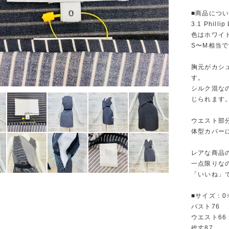
■商品につ
3.1 Phi
色はホワイ
S〜M相当
胸元がカシ
す。
シルク混な
じられます
ウエスト部
体型カバー
レアな商品
一点限りな
「いいね」で
■サイズ：0
バスト76
ウエスト66
総丈87