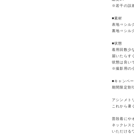
※若干の誤
■素材
表地⇒シルク
裏地⇒シルク
■状態
着用回数少
届いたらす
状態は良い
※撮影用の
■キャンペ
期間限定割
アシンメト
これから暑
普段着にや
ネックレス
いただける