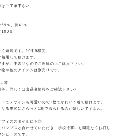
差はご了承下さい。
59％、綿41％
100％
なく綺麗です。10中9程度。
ぐ着用して頂けます。
ですが、中古品なのでご理解の上ご購入下さい。
小物や他のアイテムは別売りです。
ーン等
引等、詳しくは出品者情報をご確認下さい♪
リーでデザインも可愛いので1枚でかわいく着て頂けます。
くなる季節にさらっと1枚で着られるのが嬉しいですよね。
オフィススタイルにも◎
とパンプスと合わせていただき、学校行事にも問題なくお召し
ワンピースです。