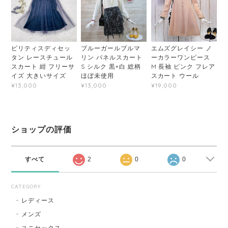
ビリティスディセッ
ブルーガールブルマ
エムズグレイシー ノ
タン レースチュール
リン パネルスカート
ーカラーワンピース
スカート 紺 フリーサ
S シルク 黒×白 総柄
M 長袖 ピンク フレア
イズ 大きいサイズ
ほぼ未使用
スカート ウール
¥13,000
¥13,000
¥19,000
ショップの評価
すべて
2
0
0
CATEGORY
レディース
メンズ
ユニセックス