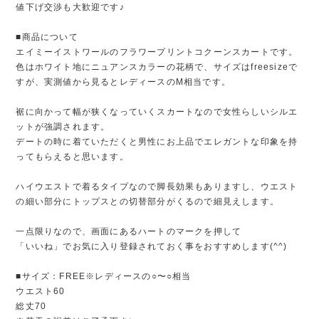
値下げ交渉も大歓迎です♪
■商品について
エイミーイストワールのフラワープリントコクーンスカートです。
色はホワイト地にニュアンスカラーの花柄で、サイズはfreesizeで
すが、実測値から見るとレディースのM相当です。
裾に向かって幅が狭くなっていくスカートなので女性らしいシルエ
ットが強調されます。
デートの時に着ていただくと男性にお上品でエレガントな印象を持
ってもらえると思います。
ハイウエストで着るタイプなので脚長効果もありますし、ウエスト
の細い部分にトップスとの切替部分がくるので細見えします。
一点限りなので、画面にあるハートのマークを押して
「いいね」でお気に入り登録されておく事をおすすめします(^^)
■サイズ：FREE※レディースの○〜○相当
ウエスト60
総丈70