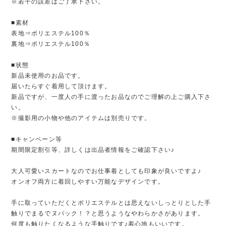
※若干の誤差はご了承下さい。
■素材
表地⇒ポリエステル100％
裏地⇒ポリエステル100％
■状態
新品未使用のお品です。
届いたらすぐ着用して頂けます。
新品ですが、一度人の手に渡ったお品なのでご理解の上ご購入下さ
い。
※撮影用の小物や他のアイテムは別売りです。
■キャンペーン等
期間限定割引等、詳しくは出品者情報をご確認下さい♪
大人可愛いスカートなのでお仕事着としても印象が良いですよ♪
オンオフ両方に着回しやすい万能なデザインです。
手に取っていただくとポリエステルとは思えないしっとりとした手
触りでまるでヌバック！？と思うようなやわらかさがあります。
何度も触りたくなるような手触りです♪着心地もいいです。