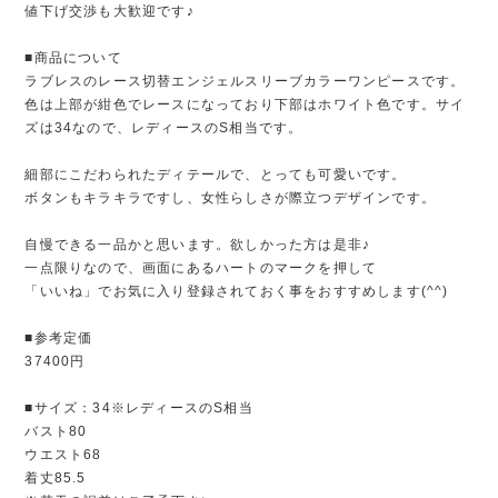
値下げ交渉も大歓迎です♪
■商品について
ラブレスのレース切替エンジェルスリーブカラーワンピースです。
色は上部が紺色でレースになっており下部はホワイト色です。サイ
ズは34なので、レディースのS相当です。
細部にこだわられたディテールで、とっても可愛いです。
ボタンもキラキラですし、女性らしさが際立つデザインです。
自慢できる一品かと思います。欲しかった方は是非♪
一点限りなので、画面にあるハートのマークを押して
「いいね」でお気に入り登録されておく事をおすすめします(^^)
■参考定価
37400円
■サイズ：34※レディースのS相当
バスト80
ウエスト68
着丈85.5