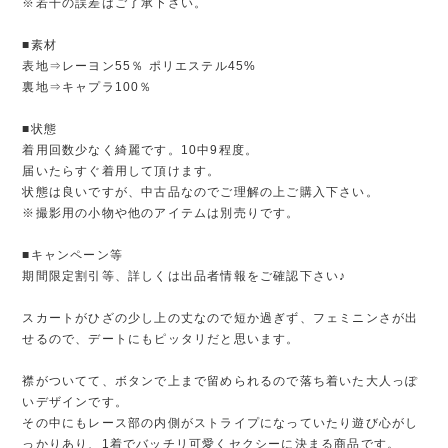
※若干の誤差はご了承下さい。
■素材
表地⇒レーヨン55％ ポリエステル45%
裏地⇒キャプラ100％
■状態
着用回数少なく綺麗です。10中9程度。
届いたらすぐ着用して頂けます。
状態は良いですが、中古品なのでご理解の上ご購入下さい。
※撮影用の小物や他のアイテムは別売りです。
■キャンペーン等
期間限定割引等、詳しくは出品者情報をご確認下さい♪
スカートがひざの少し上の丈なので短か過ぎず、フェミニンさが出
せるので、デートにもピッタリだと思います。
襟がついてて、ボタンで上まで留められるので落ち着いた大人っぽ
いデザインです。
その中にもレース部の内側がストライプになっていたり遊び心がし
っかりあり、1着でバッチリ可愛くセクシーに決まる商品です。