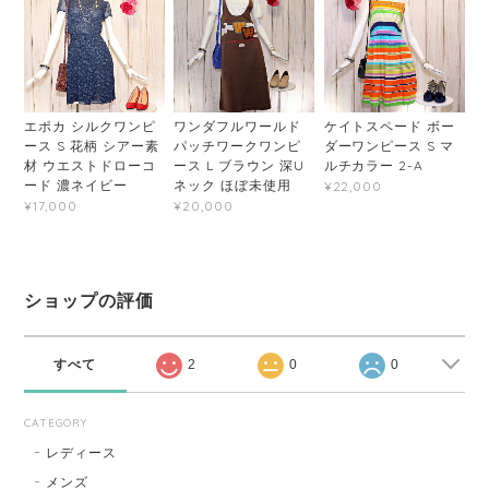
エポカ シルクワンピ
ワンダフルワールド
ケイトスペード ボー
ース S 花柄 シアー素
パッチワークワンピ
ダーワンピース S マ
材 ウエストドローコ
ース L ブラウン 深U
ルチカラー 2-A
ード 濃ネイビー
ネック ほぼ未使用
¥22,000
¥17,000
¥20,000
ショップの評価
すべて
2
0
0
CATEGORY
レディース
メンズ