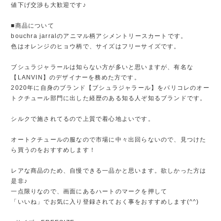
値下げ交渉も大歓迎です♪
■商品について
bouchra jarralのアニマル柄アシメントリースカートです。
色はオレンジのヒョウ柄で、サイズはフリーサイズです。
ブシュラジャラールは知らない方が多いと思いますが、有名な
【LANVIN】のデザイナーを務めた方です。
2020年に自身のブランド【ブシュラジャラール】をパリコレのオー
トクチュール部門に出した経歴のある知る人ぞ知るブランドです。
シルクで施されてるので上質で着心地よいです。
オートクチュールの服なので市場に中々出回らないので、見つけた
ら買うのをおすすめします！
レアな商品のため、自慢できる一品かと思います。欲しかった方は
是非♪
一点限りなので、画面にあるハートのマークを押して
「いいね」でお気に入り登録されておく事をおすすめします(^^)