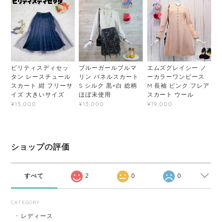
ビリティスディセッ
ブルーガールブルマ
エムズグレイシー ノ
タン レースチュール
リン パネルスカート
ーカラーワンピース
スカート 紺 フリーサ
S シルク 黒×白 総柄
M 長袖 ピンク フレア
イズ 大きいサイズ
ほぼ未使用
スカート ウール
¥13,000
¥13,000
¥19,000
ショップの評価
すべて
2
0
0
CATEGORY
レディース