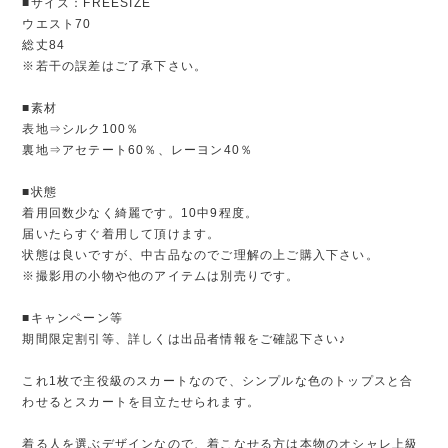
■サイズ：FREESIZE
ウエスト70
総丈84
※若干の誤差はご了承下さい。
■素材
表地⇒シルク100％
裏地⇒アセテート60％、レーヨン40％
■状態
着用回数少なく綺麗です。10中9程度。
届いたらすぐ着用して頂けます。
状態は良いですが、中古品なのでご理解の上ご購入下さい。
※撮影用の小物や他のアイテムは別売りです。
■キャンペーン等
期間限定割引等、詳しくは出品者情報をご確認下さい♪
これ1枚で主役級のスカートなので、シンプルな色のトップスと合
わせるとスカートを目立たせられます。
着る人を選ぶデザインなので、着こなせる方は本物のオシャレ上級