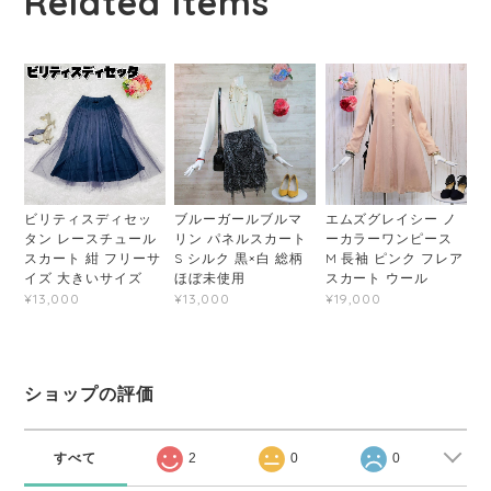
Related Items
ビリティスディセッ
ブルーガールブルマ
エムズグレイシー ノ
タン レースチュール
リン パネルスカート
ーカラーワンピース
スカート 紺 フリーサ
S シルク 黒×白 総柄
M 長袖 ピンク フレア
イズ 大きいサイズ
ほぼ未使用
スカート ウール
¥13,000
¥13,000
¥19,000
ショップの評価
すべて
2
0
0