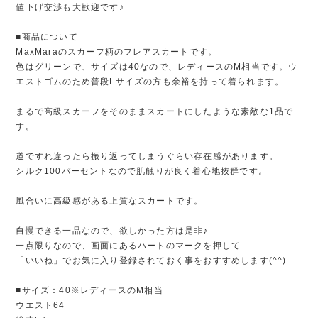
値下げ交渉も大歓迎です♪
■商品について
MaxMaraのスカーフ柄のフレアスカートです。
色はグリーンで、サイズは40なので、レディースのM相当です。ウ
エストゴムのため普段Lサイズの方も余裕を持って着られます。
まるで高級スカーフをそのままスカートにしたような素敵な1品で
す。
道ですれ違ったら振り返ってしまうぐらい存在感があります。
シルク100パーセントなので肌触りが良く着心地抜群です。
風合いに高級感がある上質なスカートです。
自慢できる一品なので、欲しかった方は是非♪
一点限りなので、画面にあるハートのマークを押して
「いいね」でお気に入り登録されておく事をおすすめします(^^)
■サイズ：40※レディースのM相当
ウエスト64