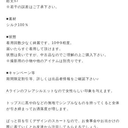
総丈57
※若干の誤差はご了承下さい。
■素材
シルク100％
■状態
着用回数少なく綺麗です。10中9程度。
届いたらすぐ着用して頂けます。
状態は良いですが、中古品なのでご理解の上ご購入下さい。
※撮影用の小物や他のアイテムは別売りです。
■キャンペーン等
期間限定割引等、詳しくは出品者情報をご確認下さい♪
Aラインのフレアシルエットなので女性らしい印象を与えます。
トップスに黒や白などの無地でシンプルなものを持ってくると全体
が引き締まってお洒落度が増します。
ぱっと目を引くデザインのスカートなので、お食事会やお出かけの
際に着ていくとお友達から注目してもらえるでしょう。