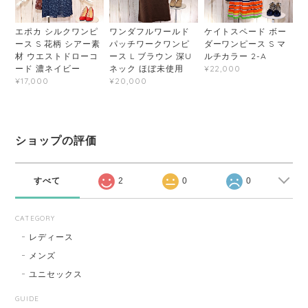
エポカ シルクワンピ
ワンダフルワールド
ケイトスペード ボー
ース S 花柄 シアー素
パッチワークワンピ
ダーワンピース S マ
材 ウエストドローコ
ース L ブラウン 深U
ルチカラー 2-A
ード 濃ネイビー
ネック ほぼ未使用
¥22,000
¥17,000
¥20,000
ショップの評価
すべて
2
0
0
CATEGORY
レディース
メンズ
ユニセックス
GUIDE