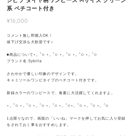
シビラ ダイヤ柄ワンピース Mサイズ グリーン
系 ペチコート付き
¥16,000
コメント無し即購入OK！
値下げ交渉も大歓迎です♪
■商品について⋆。˚✩ ⋆。˚✩ ⋆。˚✩ ⋆。˚✩ ⋆。˚✩
ブランド名:Sybilla
さわやかで優しい印象のデザインです。
キャミソールワンピタイプのペチコート付きです。
新録カラーのワンピースで、春夏に大活躍してくれますよ。
⋆。˚✩ ⋆。˚✩ ⋆。˚✩ ⋆。˚✩ ⋆。˚✩⋆。˚✩ ⋆。˚✩ ⋆。˚✩
1点限りなので、画面の「いいね」マークを押してお気に入り登録
をされておく事をおすすめします。