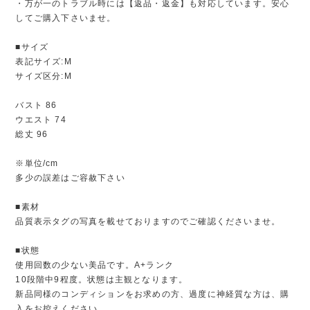
・万が一のトラブル時には【返品・返金】も対応しています。安心
してご購入下さいませ。
■サイズ
表記サイズ:M
サイズ区分:M
バスト 86
ウエスト 74
総丈 96
※単位/cm
多少の誤差はご容赦下さい
■素材
品質表示タグの写真を載せておりますのでご確認くださいませ。
■状態
使用回数の少ない美品です。A+ランク
10段階中9程度。状態は主観となります。
新品同様のコンディションをお求めの方、過度に神経質な方は、購
入をお控えください。