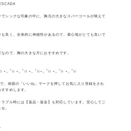
ESCADA
ーでシックな印象の中に、胸元の大きなスパーコールが映えて
。
りも良く、全体的に伸縮性があるので、着心地がとても良いで
ズなので、胸の大きな方におすすめです。
✩ ⋆。˚✩ ⋆。˚✩ ⋆。˚✩⋆。˚✩ ⋆。˚✩ ⋆。˚✩
ので、画面の「いいね」マークを押してお気に入り登録をされ
おすすめします。
トラブル時には【返品・返金】も対応しています。安心してご
ませ。
L