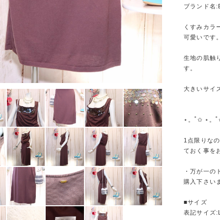
ブランド名:
くすみカラ
可愛いです
生地の肌触
す。
大きいサイ
⋆。˚✩ ⋆。˚
1点限りな
ておく事を
・万が一の
購入下さい
■サイズ
表記サイズ: