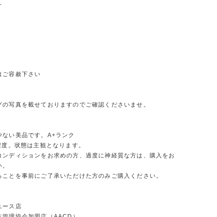
L
はご容赦下さい
グの写真を載せておりますのでご確認くださいませ。
少ない美品です。A+ランク
9程度。状態は主観となります。
コンディションをお求めの方、過度に神経質な方は、購入をお
い。
ることを事前にご了承いただけた方のみご購入ください。
ユース店
主管理協会加盟店（AACD）