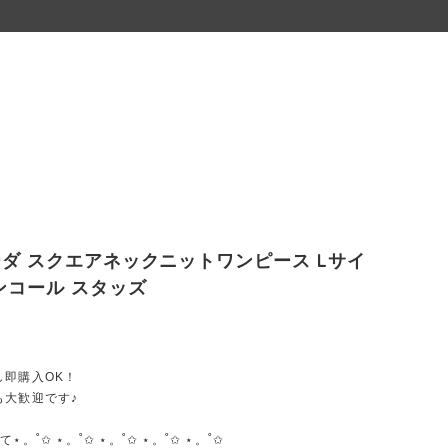
ダ スクエアネックニットワンピース Lサイ
ンコール スタッズ
し即購入OK！
も大歓迎です♪
⋆。˚✩ ⋆。˚✩ ⋆。˚✩ ⋆。˚✩ ⋆。˚✩