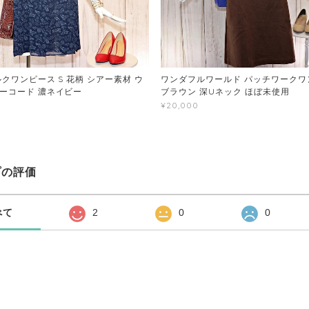
クワンピース S 花柄 シアー素材 ウ
ワンダフルワールド パッチワークワン
ーコード 濃ネイビー
ブラウン 深Uネック ほぼ未使用
¥20,000
プの評価
べて
2
0
0