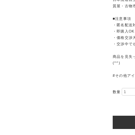
質屋・古物
■注意事項
・匿名配送
・即購入OK
・価格交渉
・交渉中で
商品を見失
(^^)
#その他ア
数量