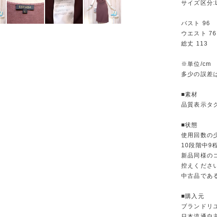
サイズ区分:
バスト 96
ウエスト 76
総丈 113
※単位/cm
多少の誤差
■素材
品質表示タ
■状態
使用回数の
10段階中
新品同様の
控えくださ
中古品であ
■購入元
ブランドリ
日本流通自