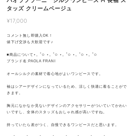
パオラフラーニ シルクワンピース M 長袖 ス
タッズ クリームベージュ
¥17,000
コメント無し即購入OK！
値下げ交渉も大歓迎です♪
■商品について⋆。˚✩ ⋆。˚✩ ⋆。˚✩ ⋆。˚✩ ⋆。˚✩
ブランド名:PAOLA FRANI
オールシルクの素材で着心地がよいワンピースです。
袖はシアーデザインになっているため、涼しく快適に着ることがで
きます。
胸元になかなか見ないデザインのアクセサリーがついていてかわい
いですし、全体のスタッズもおしゃれ感が高いですね。
持っていたら差がつく、自慢できるワンピースだと思います。