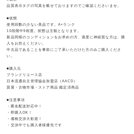
品質表示タグの写真を載せておりますのでご確認くださいませ。
■状態
使用回数の少ない美品です。A+ランク
10段階中9程度。状態は主観となります。
新品同様のコンディションをお求めの方、過度に神経質な方は、購
入をお控えください。
中古品であることを事前にご了承いただけた方のみご購入くださ
い。
■購入元
ブランドリユース店
日本流通自主管理協会加盟店（AACD）
質屋・古物市場・ストア商品 鑑定済商品
■注意事項
・匿名配送対応中！
・即購入OK！
・価格交渉大歓迎！
・交渉中でも購入者様優先です