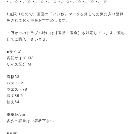
⋆。˚✩ ⋆。˚✩ ⋆。˚✩ ⋆。˚✩ ⋆。˚✩⋆。˚✩ ⋆。˚✩ ⋆。˚✩
1点限りなので、画面の「いいね」マークを押してお気に入り登録
をされておく事をおすすめします。
・万が一のトラブル時には【返品・返金】も対応しています。安心
してご購入下さいませ。
■サイズ
表記サイズ:I38
サイズ区分:M
肩幅33
バスト82
ウエスト78
着丈86.5
袖丈64
※単位/cm
多少の誤差はご容赦下さい
■素材