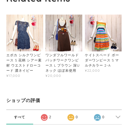
エポカ シルクワンピ
ワンダフルワールド
ケイトスペード ボー
ース S 花柄 シアー素
パッチワークワンピ
ダーワンピース S マ
材 ウエストドローコ
ース L ブラウン 深U
ルチカラー 2-A
ード 濃ネイビー
ネック ほぼ未使用
¥22,000
¥17,000
¥20,000
ショップの評価
すべて
2
0
0