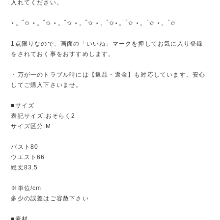
入れてください。
⋆。˚✩ ⋆。˚✩ ⋆。˚✩ ⋆。˚✩ ⋆。˚✩⋆。˚✩ ⋆。˚✩ ⋆。˚✩
1点限りなので、画面の「いいね」マークを押してお気に入り登録
をされておく事をおすすめします。
・万が一のトラブル時には【返品・返金】も対応しています。安心
してご購入下さいませ。
■サイズ
表記サイズ:おそらく2
サイズ区分:M
バスト80
ウエスト66
総丈83.5
※単位/cm
多少の誤差はご容赦下さい
■素材