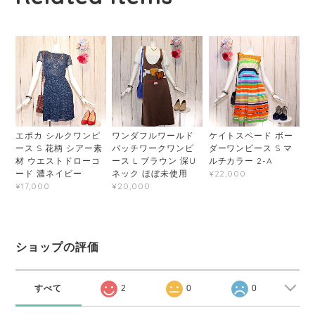
エポカ シルクワンピ
ワンダフルワールド
ケイトスペード ボー
ース S 花柄 シアー素
パッチワークワンピ
ダーワンピース S マ
材 ウエストドローコ
ース L ブラウン 深U
ルチカラー 2-A
ード 濃ネイビー
ネック ほぼ未使用
¥22,000
¥17,000
¥20,000
ショップの評価
すべて
2
0
0