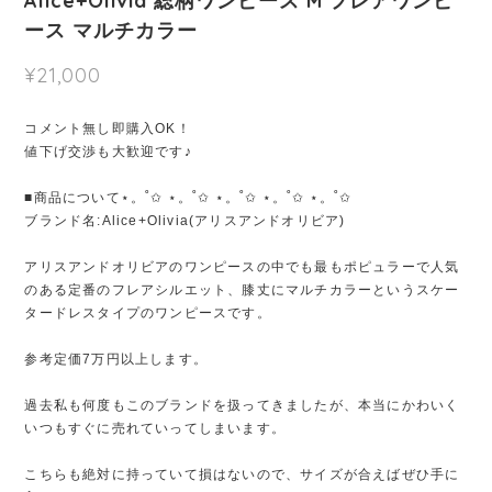
Alice+Olivia 総柄ワンピース M フレアワンピ
ース マルチカラー
¥21,000
コメント無し即購入OK！
値下げ交渉も大歓迎です♪
■商品について⋆。˚✩ ⋆。˚✩ ⋆。˚✩ ⋆。˚✩ ⋆。˚✩
ブランド名:Alice+Olivia(アリスアンドオリビア)
アリスアンドオリビアのワンピースの中でも最もポピュラーで人気
のある定番のフレアシルエット、膝丈にマルチカラーというスケー
タードレスタイプのワンピースです。
参考定価7万円以上します。
過去私も何度もこのブランドを扱ってきましたが、本当にかわいく
いつもすぐに売れていってしまいます。
こちらも絶対に持っていて損はないので、サイズが合えばぜひ手に