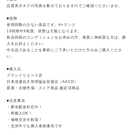
品質表示タグの写真を載せておりますのでご確認くださいませ。
■状態
使用回数の少ない美品です。A+ランク
10段階中9程度。状態は主観となります。
新品同様のコンディションをお求めの方、過度に神経質な方は、購
入をお控えください。
中古品であることを事前にご了承いただけた方のみご購入くださ
い。
■購入元
ブランドリユース店
日本流通自主管理協会加盟店（AACD）
質屋・古物市場・ストア商品 鑑定済商品
■注意事項
・匿名配送対応中！
・即購入OK！
・価格交渉大歓迎！
・交渉中でも購入者様優先です