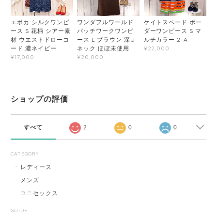
エポカ シルクワンピ
ワンダフルワールド
ケイトスペード ボー
ース S 花柄 シアー素
パッチワークワンピ
ダーワンピース S マ
材 ウエストドローコ
ース L ブラウン 深U
ルチカラー 2-A
ード 濃ネイビー
ネック ほぼ未使用
¥22,000
¥17,000
¥20,000
ショップの評価
すべて
2
0
0
CATEGORY
レディース
メンズ
ユニセックス
GUIDE