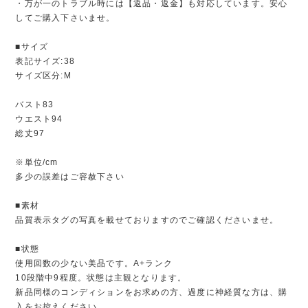
・万が一のトラブル時には【返品・返金】も対応しています。安心
してご購入下さいませ。
■サイズ
表記サイズ:38
サイズ区分:M
バスト83
ウエスト94
総丈97
※単位/cm
多少の誤差はご容赦下さい
■素材
品質表示タグの写真を載せておりますのでご確認くださいませ。
■状態
使用回数の少ない美品です。A+ランク
10段階中9程度。状態は主観となります。
新品同様のコンディションをお求めの方、過度に神経質な方は、購
入をお控えください。