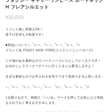
フォクシー ギャザーワンピース ボートネック
M フレアシルエット
¥20,000
コメント無し即購入OK！
値下げ交渉も大歓迎です♪
■商品について⋆。˚✩ ⋆。˚✩ ⋆。˚✩ ⋆。˚✩ ⋆。˚✩
ブランド名:FOXEY NEW YORK(フォクシーニューヨーク)
ツヤ感のある素材なのでパーティードレスとしてピッタリです！
おめかししてディナーデートに行くときにも重宝しますよ！
丈夫な素材なのでお手入れも自宅でできて長持ちすると思います。
⋆。˚✩ ⋆。˚✩ ⋆。˚✩ ⋆。˚✩ ⋆。˚✩⋆。˚✩ ⋆。˚✩ ⋆。˚✩
1点限りなので、画面の「いいね」マークを押してお気に入り登録
をされておく事をおすすめします。