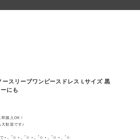
ノースリーブワンピースドレス Lサイズ 黒
ィーにも
し即購入OK！
も大歓迎です♪
⋆。˚✩ ⋆。˚✩ ⋆。˚✩ ⋆。˚✩ ⋆。˚✩