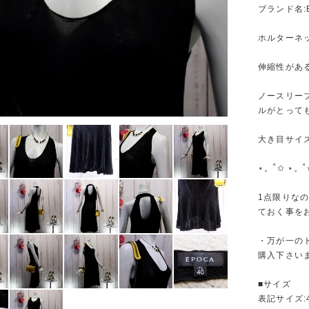
ブランド名:
ホルターネ
伸縮性があ
ノースリー
ルがとって
大き目サイ
⋆。˚✩ ⋆。˚
1点限りな
ておく事を
・万が一の
購入下さい
■サイズ
表記サイズ: