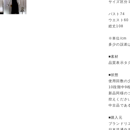
サイズ区分:
バスト74
ウエスト60
総丈108
※単位/cm
多少の誤差
■素材
品質表示タ
■状態
使用回数の
10段階中
新品同様の
控えくださ
中古品であ
■購入元
ブランドリ
日本流通自