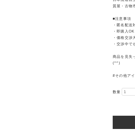
質屋・古物
■注意事項
・匿名配送
・即購入OK
・価格交渉
・交渉中で
商品を見失
(^^)
#その他ア
数量