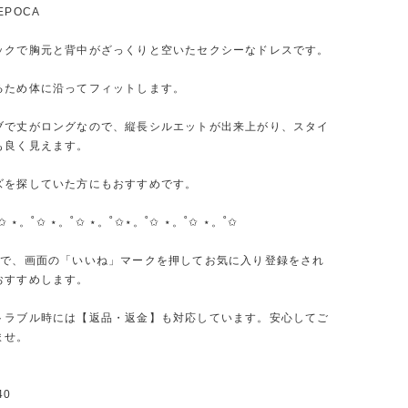
EPOCA
ックで胸元と背中がざっくりと空いたセクシーなドレスです。
るため体に沿ってフィットします。
ブで丈がロングなので、縦長シルエットが出来上がり、スタイ
も良く見えます。
ズを探していた方にもおすすめです。
✩ ⋆。˚✩ ⋆。˚✩ ⋆。˚✩⋆。˚✩ ⋆。˚✩ ⋆。˚✩
ので、画面の「いいね」マークを押してお気に入り登録をされ
おすすめします。
トラブル時には【返品・返金】も対応しています。安心してご
ませ。
40