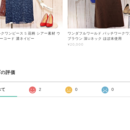
クワンピース S 花柄 シアー素材 ウ
ワンダフルワールド パッチワークワン
ーコード 濃ネイビー
ブラウン 深Uネック ほぼ未使用
¥20,000
プの評価
べて
2
0
0