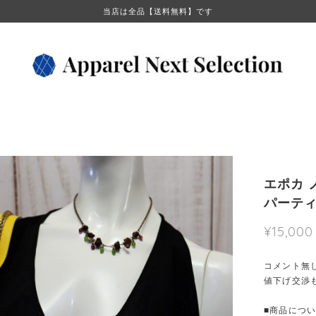
当店は全品【送料無料】です
エポカ 
パーテ
¥15,000
コメント無
値下げ交渉
■商品について